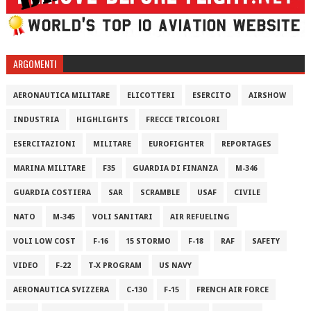
ARGOMENTI
AERONAUTICA MILITARE
ELICOTTERI
ESERCITO
AIRSHOW
INDUSTRIA
HIGHLIGHTS
FRECCE TRICOLORI
ESERCITAZIONI
MILITARE
EUROFIGHTER
REPORTAGES
MARINA MILITARE
F35
GUARDIA DI FINANZA
M-346
GUARDIA COSTIERA
SAR
SCRAMBLE
USAF
CIVILE
NATO
M-345
VOLI SANITARI
AIR REFUELING
VOLI LOW COST
F-16
15 STORMO
F-18
RAF
SAFETY
VIDEO
F-22
T-X PROGRAM
US NAVY
AERONAUTICA SVIZZERA
C-130
F-15
FRENCH AIR FORCE