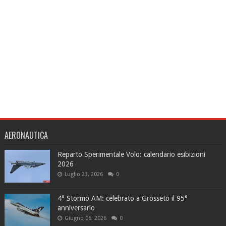
AERONAUTICA
Reparto Sperimentale Volo: calendario esibizioni
2026
Luglio 23, 2026
0
4° Stormo AM: celebrato a Grosseto il 95°
anniversario
Giugno 05, 2026
0