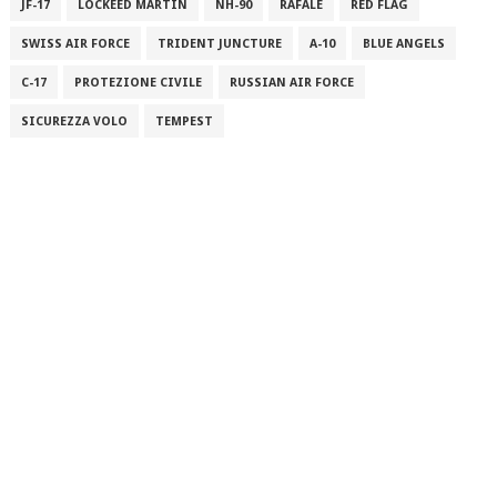
JF-17
LOCKEED MARTIN
NH-90
RAFALE
RED FLAG
SWISS AIR FORCE
TRIDENT JUNCTURE
A-10
BLUE ANGELS
C-17
PROTEZIONE CIVILE
RUSSIAN AIR FORCE
SICUREZZA VOLO
TEMPEST