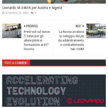
Leonardo M-346FA per Austria e Nigeria
Dicembre 22, 2025
0
PREVIOUS
NEXT
Primi voli sul nuovo
La Russia accelera
T-345A per gli
lo sviluppo del jet
allievi piloti in
da addestramento
formazione al 61°
e combattimento
Stormo
Yak-130M
POST A COMMENT