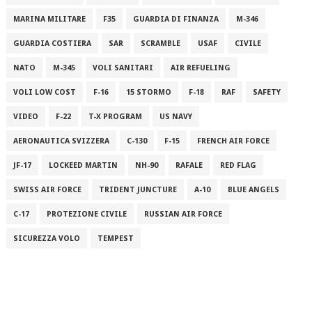
MARINA MILITARE
F35
GUARDIA DI FINANZA
M-346
GUARDIA COSTIERA
SAR
SCRAMBLE
USAF
CIVILE
NATO
M-345
VOLI SANITARI
AIR REFUELING
VOLI LOW COST
F-16
15 STORMO
F-18
RAF
SAFETY
VIDEO
F-22
T-X PROGRAM
US NAVY
AERONAUTICA SVIZZERA
C-130
F-15
FRENCH AIR FORCE
JF-17
LOCKEED MARTIN
NH-90
RAFALE
RED FLAG
SWISS AIR FORCE
TRIDENT JUNCTURE
A-10
BLUE ANGELS
C-17
PROTEZIONE CIVILE
RUSSIAN AIR FORCE
SICUREZZA VOLO
TEMPEST