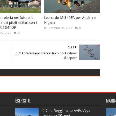
proietta nel futuro la
Leonardo M-346FA per Austria e
 dei piloti militari con il
Nigeria
 FITS4TOP
Dicembre 22, 2025
0
27, 2026
0
NEXT
65° Anniversario Frecce Tricolori Airshow
- Il Report
ESERCITO
MARI
Il 7mo Reggimento AvEs Vega
festeggia 30 anni