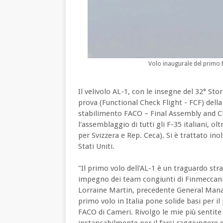
Volo inaugurale del primo F
Il velivolo AL-1, con le insegne del 32° St
prova (Functional Check Flight - FCF) della 
stabilimento FACO – Final Assembly and C
l'assemblaggio di tutti gli F-35 italiani, ol
per Svizzera e Rep. Ceca). Si è trattato inol
Stati Uniti.
"Il primo volo dell'AL-1 è un traguardo stra
impegno dei team congiunti di Finmeccani
Lorraine Martin, precedente General Mana
primo volo in Italia pone solide basi per i
FACO di Cameri. Rivolgo le mie più sentite
instancabilmente per il farci raggiunger