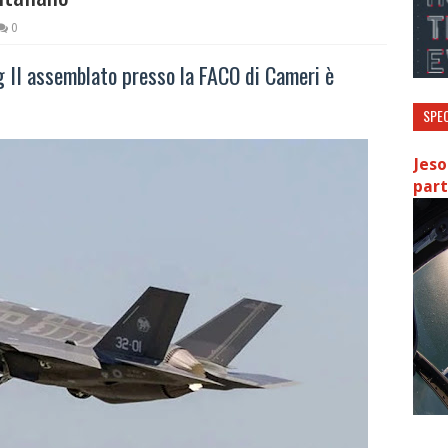
0
ng II assemblato presso la FACO di Cameri è
SPEC
Jeso
part