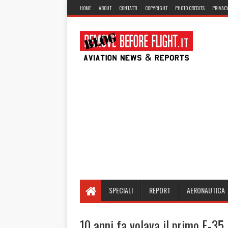
HOME
ABOUT
CONTATTI
COPYRIGHT
PHOTO CREDITS
PRIVACY
SPECIALI
REPORT
AERONAUTICA
10 anni fa volava il primo F-35 