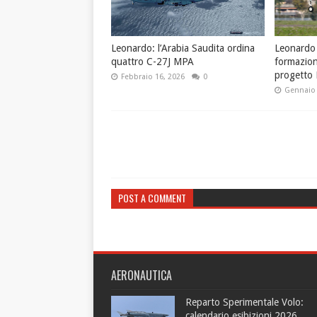
Leonardo: l’Arabia Saudita ordina
Leonardo 
quattro C-27J MPA
formazione
progetto
Febbraio 16, 2026
0
Gennaio 
POST A COMMENT
AERONAUTICA
Reparto Sperimentale Volo:
calendario esibizioni 2026