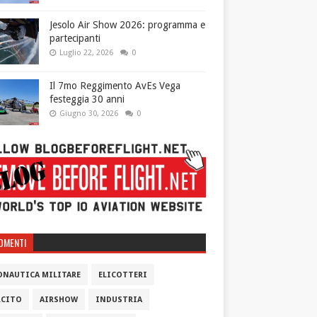
Jesolo Air Show 2026: programma e
partecipanti
Luglio 22, 2026
0
Il 7mo Reggimento AvEs Vega
festeggia 30 anni
Giugno 30, 2026
0
OMENTI
ONAUTICA MILITARE
ELICOTTERI
RCITO
AIRSHOW
INDUSTRIA