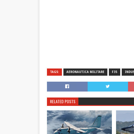
TAGS:
AERONAUTICA MILITARE
F35
INDU
RELATED POSTS