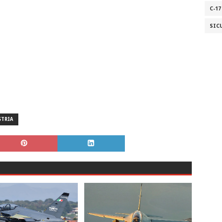
C-17
SIC
STRIA