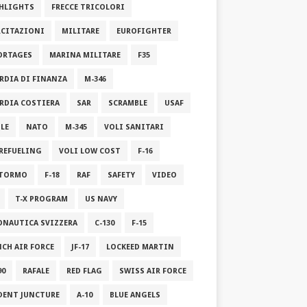
HLIGHTS
FRECCE TRICOLORI
RCITAZIONI
MILITARE
EUROFIGHTER
ORTAGES
MARINA MILITARE
F35
RDIA DI FINANZA
M-346
RDIA COSTIERA
SAR
SCRAMBLE
USAF
ILE
NATO
M-345
VOLI SANITARI
 REFUELING
VOLI LOW COST
F-16
STORMO
F-18
RAF
SAFETY
VIDEO
T-X PROGRAM
US NAVY
ONAUTICA SVIZZERA
C-130
F-15
NCH AIR FORCE
JF-17
LOCKEED MARTIN
90
RAFALE
RED FLAG
SWISS AIR FORCE
DENT JUNCTURE
A-10
BLUE ANGELS