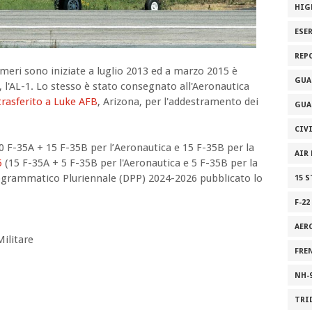
HIG
ESE
REP
meri sono iniziate a luglio 2013 ed a marzo 2015 è
GUA
o, l'AL-1. Lo stesso è stato consegnato all'Aeronautica
trasferito a Luke AFB
, Arizona, per l'addestramento dei
GUA
CIV
60 F-35A + 15 F-35B per l’Aeronautica e 15 F-35B per la
AIR
5
(15 F-35A + 5 F-35B per l'Aeronautica e 5 F-35B per la
grammatico Pluriennale (DPP) 2024-2026 pubblicato lo
15 
F-22
AER
ilitare
FRE
NH-
TRI