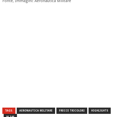
Fonte, Immagini: Aeronautica Militare
TAGS:
AERONAUTICA MILITARE
FRECCE TRICOLORI
HIGHLIGHTS
M-346