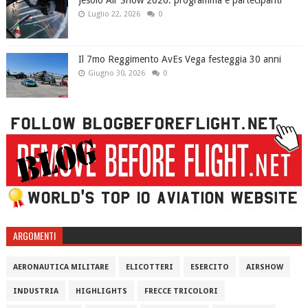
Jesolo Air Show 2026: programma e partecipanti
Luglio 22, 2026
0
Il 7mo Reggimento AvEs Vega festeggia 30 anni
Giugno 30, 2026
0
ARGOMENTI
AERONAUTICA MILITARE
ELICOTTERI
ESERCITO
AIRSHOW
INDUSTRIA
HIGHLIGHTS
FRECCE TRICOLORI