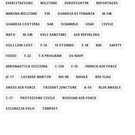
ESERCITAZIONI
MILITARE
EUROFIGHTER
REPORTAGES
MARINA MILITARE
F35
GUARDIA DI FINANZA
M-346
GUARDIA COSTIERA
SAR
SCRAMBLE
USAF
CIVILE
NATO
M-345
VOLI SANITARI
AIR REFUELING
VOLI LOW COST
F-16
15 STORMO
F-18
RAF
SAFETY
VIDEO
F-22
T-X PROGRAM
US NAVY
AERONAUTICA SVIZZERA
C-130
F-15
FRENCH AIR FORCE
JF-17
LOCKEED MARTIN
NH-90
RAFALE
RED FLAG
SWISS AIR FORCE
TRIDENT JUNCTURE
A-10
BLUE ANGELS
C-17
PROTEZIONE CIVILE
RUSSIAN AIR FORCE
SICUREZZA VOLO
TEMPEST