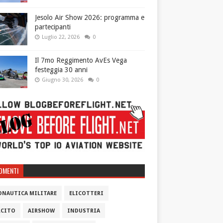
Jesolo Air Show 2026: programma e
partecipanti
Luglio 22, 2026
0
Il 7mo Reggimento AvEs Vega
festeggia 30 anni
Giugno 30, 2026
0
OMENTI
ONAUTICA MILITARE
ELICOTTERI
RCITO
AIRSHOW
INDUSTRIA