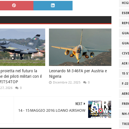
HIG
ESE
REP
GUA
GUA
CIV
AIR
proietta nel futuro la
Leonardo M-346FA per Austria e
15 
 dei piloti militari con il
Nigeria
 FITS4TOP
Dicembre 22, 2025
0
F-22
27, 2026
0
AER
NEXT
FRE
14 - 15 MAGGIO 2016: LOANO AIRSHOW
NH-
TRI