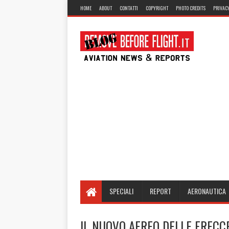
HOME
ABOUT
CONTATTI
COPYRIGHT
PHOTO CREDITS
PRIVACY
SPECIALI
REPORT
AERONAUTICA
IL NUOVO AEREO DELLE FRECC