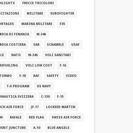
HLIGHTS
FRECCE TRICOLORI
RCITAZIONI
MILITARE
EUROFIGHTER
ORTAGES
MARINA MILITARE
F35
RDIA DI FINANZA
M-346
RDIA COSTIERA
SAR
SCRAMBLE
USAF
ILE
NATO
M-345
VOLI SANITARI
 REFUELING
VOLI LOW COST
F-16
STORMO
F-18
RAF
SAFETY
VIDEO
T-X PROGRAM
US NAVY
ONAUTICA SVIZZERA
C-130
F-15
NCH AIR FORCE
JF-17
LOCKEED MARTIN
90
RAFALE
RED FLAG
SWISS AIR FORCE
DENT JUNCTURE
A-10
BLUE ANGELS