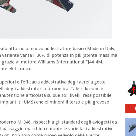
sità attorno al nuovo addestratore basico Made in Italy.
a variante vanta il 30% di potenza in più (spinta massima
 g) grazie al motore Williams International FJ44-4M,
te elettronici.
superiori e l'efficacia addestrativa degli aerei a getto
lli degli addestratori a turboelica. Tale riduzione è
nutenzione articolata su due soli livelli, resa possibile
 impianti (HUMS) che eliminerà il terzo e più gravoso
moderno M-346, rispecchia gli standard degli aviogetti da
l passaggio macchina durante le varie fasi addestrative.
l'M-345 non solo come nuovo velivolo delle Frecce