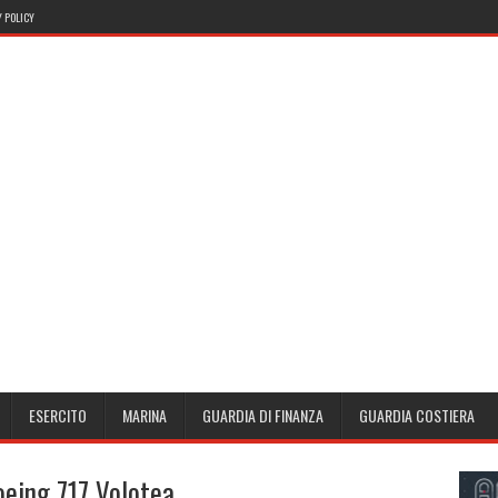
 POLICY
ESERCITO
MARINA
GUARDIA DI FINANZA
GUARDIA COSTIERA
oeing 717 Volotea