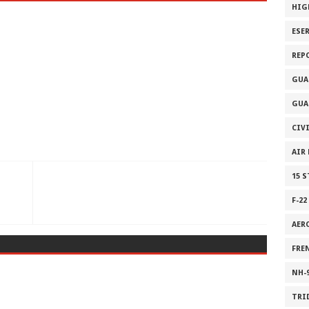
HIG
ESE
REP
GUA
GUA
CIV
AIR
15 
F-22
AER
FRE
NH-
TRI