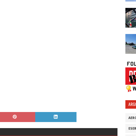
ARG
AER
ESE