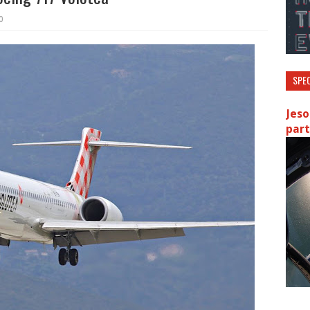
0
SPEC
Jeso
part