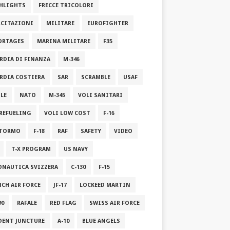
HLIGHTS
FRECCE TRICOLORI
RCITAZIONI
MILITARE
EUROFIGHTER
ORTAGES
MARINA MILITARE
F35
RDIA DI FINANZA
M-346
RDIA COSTIERA
SAR
SCRAMBLE
USAF
ILE
NATO
M-345
VOLI SANITARI
 REFUELING
VOLI LOW COST
F-16
STORMO
F-18
RAF
SAFETY
VIDEO
T-X PROGRAM
US NAVY
ONAUTICA SVIZZERA
C-130
F-15
NCH AIR FORCE
JF-17
LOCKEED MARTIN
90
RAFALE
RED FLAG
SWISS AIR FORCE
DENT JUNCTURE
A-10
BLUE ANGELS