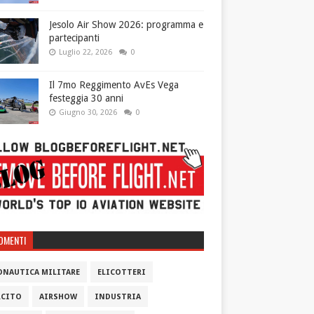
Jesolo Air Show 2026: programma e
partecipanti
Luglio 22, 2026
0
Il 7mo Reggimento AvEs Vega
festeggia 30 anni
Giugno 30, 2026
0
OMENTI
ONAUTICA MILITARE
ELICOTTERI
RCITO
AIRSHOW
INDUSTRIA