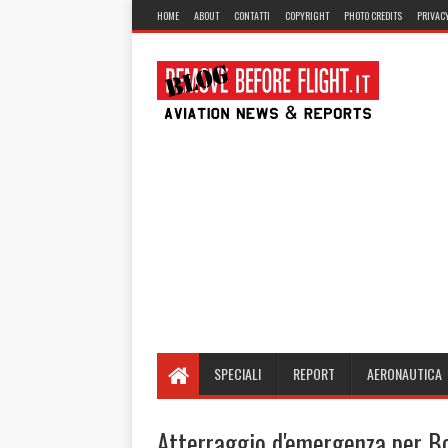
HOME
ABOUT
CONTATTI
COPYRIGHT
PHOTO CREDITS
PRIVACY
SPECIALI
REPORT
AERONAUTICA
Atterraggio d'emergenza per B