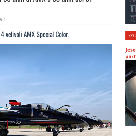
0
 4 velivoli AMX Special Color.
SPEC
Jeso
part