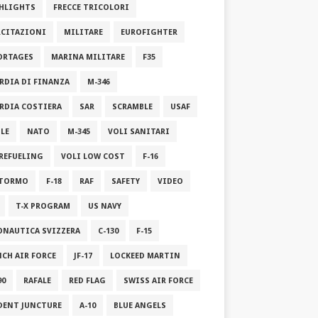
HLIGHTS
FRECCE TRICOLORI
RCITAZIONI
MILITARE
EUROFIGHTER
ORTAGES
MARINA MILITARE
F35
RDIA DI FINANZA
M-346
RDIA COSTIERA
SAR
SCRAMBLE
USAF
ILE
NATO
M-345
VOLI SANITARI
 REFUELING
VOLI LOW COST
F-16
STORMO
F-18
RAF
SAFETY
VIDEO
T-X PROGRAM
US NAVY
ONAUTICA SVIZZERA
C-130
F-15
NCH AIR FORCE
JF-17
LOCKEED MARTIN
90
RAFALE
RED FLAG
SWISS AIR FORCE
DENT JUNCTURE
A-10
BLUE ANGELS