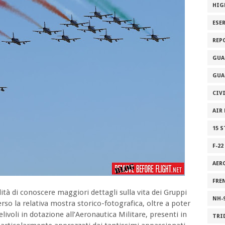
HIG
ESE
REP
GUA
GUA
CIV
AIR
15 
F-22
AER
FRE
lità di conoscere maggiori dettagli sulla vita dei Gruppi
NH-
o la relativa mostra storico-fotografica, oltre a poter
ivoli in dotazione all’Aeronautica Militare, presenti in
TRI