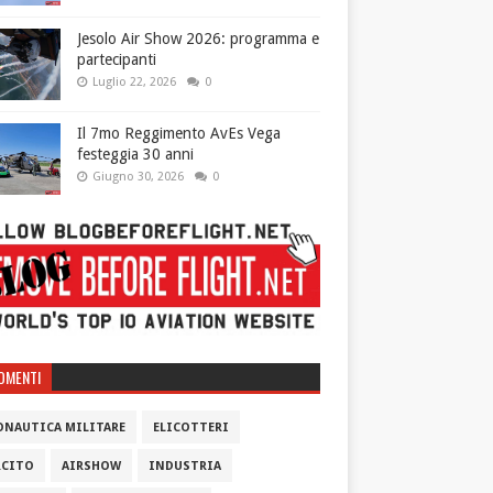
Jesolo Air Show 2026: programma e
partecipanti
Luglio 22, 2026
0
Il 7mo Reggimento AvEs Vega
festeggia 30 anni
Giugno 30, 2026
0
OMENTI
ONAUTICA MILITARE
ELICOTTERI
RCITO
AIRSHOW
INDUSTRIA