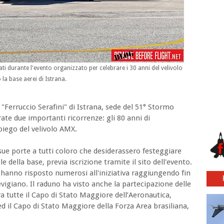
ti durante l'evento organizzato per celebrare i 30 anni del velivolo
 la base aerei di Istrana.
"Ferruccio Serafini" di Istrana, sede del 51° Stormo
rate due importanti ricorrenze: gli 80 anni di
piego del velivolo AMX.
sue porte a tutti coloro che desiderassero festeggiare
 della base, previa iscrizione tramite il sito dell'evento.
a hanno risposto numerosi all'iniziativa raggiungendo fin
vigiano. Il raduno ha visto anche la partecipazione delle
ra tutte il Capo di Stato Maggiore dell’Aeronautica,
d il Capo di Stato Maggiore della Forza Area brasiliana,