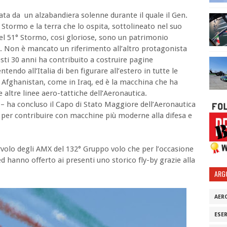
ta da un alzabandiera solenne durante il quale il Gen.
 Stormo e la terra che lo ospita, sottolineato nel suo
 del 51° Stormo, cosi gloriose, sono un patrimonio
 Non è mancato un riferimento all’altro protagonista
uesti 30 anni ha contribuito a costruire pagine
endo all’Italia di ben figurare all’estero in tutte le
 Afghanistan, come in Iraq, ed è la macchina che ha
 altre linee aero-tattiche dell’Aeronautica.
– ha concluso il Capo di Stato Maggiore dell’Aeronautica
e, per contribuire con macchine più moderne alla difesa e
orvolo degli AMX del 132° Gruppo volo che per l’occasione
ed hanno offerto ai presenti uno storico fly-by grazie alla
ARG
AER
ESE