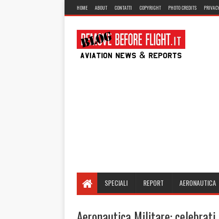
HOME
ABOUT
CONTATTI
COPYRIGHT
PHOTO CREDITS
PRIVACY
SPECIALI
REPORT
AERONAUTICA
Aeronautica Militare: celebrati