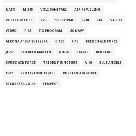
NATO
M-345
VOLI SANITARI
AIR REFUELING
VOLI LOW COST
F-16
15 STORMO
F-18
RAF
SAFETY
VIDEO
F-22
T-X PROGRAM
US NAVY
AERONAUTICA SVIZZERA
C-130
F-15
FRENCH AIR FORCE
JF-17
LOCKEED MARTIN
NH-90
RAFALE
RED FLAG
SWISS AIR FORCE
TRIDENT JUNCTURE
A-10
BLUE ANGELS
C-17
PROTEZIONE CIVILE
RUSSIAN AIR FORCE
SICUREZZA VOLO
TEMPEST