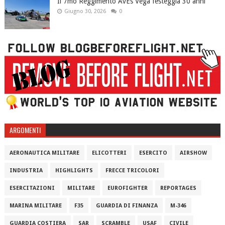
Il 7mo Reggimento AvEs Vega festeggia 30 anni
Giugno 30, 2026
0
ARGOMENTI
AERONAUTICA MILITARE
ELICOTTERI
ESERCITO
AIRSHOW
INDUSTRIA
HIGHLIGHTS
FRECCE TRICOLORI
ESERCITAZIONI
MILITARE
EUROFIGHTER
REPORTAGES
MARINA MILITARE
F35
GUARDIA DI FINANZA
M-346
GUARDIA COSTIERA
SAR
SCRAMBLE
USAF
CIVILE