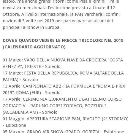
Jesolo, ma anche grandi ritorni come Pisa e Rimini. Tra le
novità va menzionata l'esibizione prevista a Linate il 12
Ottobre. A livello internazionale, la PAN varcherà i confini
nazionali 5 volte nel 2019 per partecipare ad alcuni dei
principali airshow in Europa.
DOVE E QUANDO VEDERE LE FRECCE TRICOLORI NEL 2019
(CALENDARIO AGGIORNATO)
01 Marzo: VARO DELLA NUOVA NAVE DA CROCIERA "COSTA
VENEZIA", TRIESTE - Sorvolo
​17 Marzo: FESTA DELLA REPUBBLICA, ROMA (ALTARE DELLA
PATRIA) - Sorvolo
​13 Aprile: CAMPIONATO ABB-FIA FORMULA E “ROMA E-PRIX
2019”, ROMA (EUR) - Sorvolo
​17 Aprile: CERIMONIA GIURAMENTO E BATTESIMO CORSO
ZODIACO V – RADUNO CORSI ZODIACO, POZZUOLI
(ACCADEMIA AM) - Sorvolo
​01 Maggio: APERTURA STAGIONE PAN, RIVOLTO (2° STORMO)
- Esibizione
​05 Maggio: GRADO AIR SHOW, GRADO, GORIZIA - Esibizione