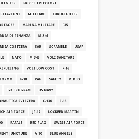
HLIGHTS
FRECCE TRICOLORI
RCITAZIONI
MILITARE
EUROFIGHTER
ORTAGES
MARINA MILITARE
F35
RDIA DI FINANZA
M-346
RDIA COSTIERA
SAR
SCRAMBLE
USAF
ILE
NATO
M-345
VOLI SANITARI
 REFUELING
VOLI LOW COST
F-16
STORMO
F-18
RAF
SAFETY
VIDEO
T-X PROGRAM
US NAVY
ONAUTICA SVIZZERA
C-130
F-15
NCH AIR FORCE
JF-17
LOCKEED MARTIN
90
RAFALE
RED FLAG
SWISS AIR FORCE
DENT JUNCTURE
A-10
BLUE ANGELS