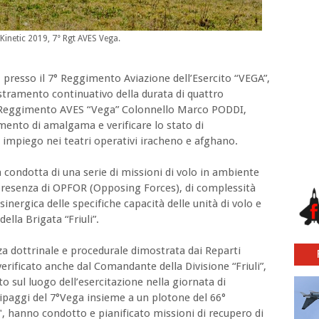
 Kinetic 2019, 7° Rgt AVES Vega.
, presso il 7° Reggimento Aviazione dell’Esercito “VEGA”,
destramento continuativo della durata di quattro
° Reggimento AVES “Vega” Colonnello Marco PODDI,
mento di amalgama e verificare lo stato di
impiego nei teatri operativi iracheno e afghano.
la condotta di una serie di missioni di volo in ambiente
presenza di OPFOR (Opposing Forces), di complessità
sinergica delle specifiche capacità delle unità di volo e
ella Brigata “Friuli”.
za dottrinale e procedurale dimostrata dai Reparti
erificato anche dal Comandante della Divisione “Friuli”,
 sul luogo dell’esercitazione nella giornata di
uipaggi del 7°Vega insieme a un plotone del 66°
 hanno condotto e pianificato missioni di recupero di