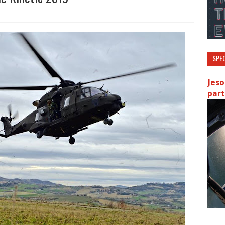
SPEC
Jeso
part