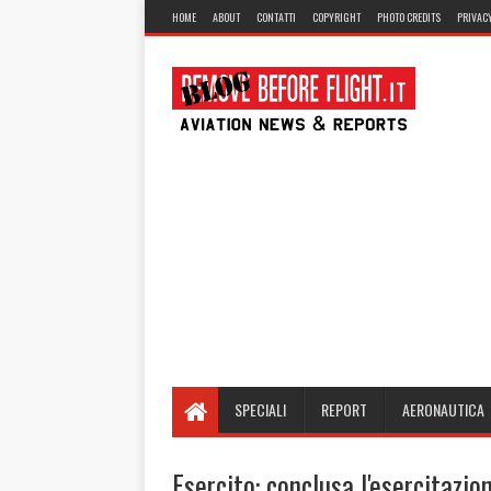
HOME
ABOUT
CONTATTI
COPYRIGHT
PHOTO CREDITS
PRIVACY
SPECIALI
REPORT
AERONAUTICA
Esercito: conclusa l'esercitazio