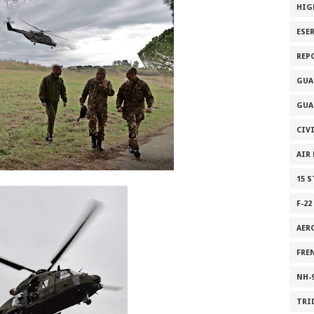
HIG
ESE
REP
GUA
GUA
CIV
AIR
15 
F-22
AER
FRE
NH-
TRI