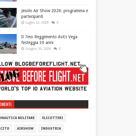
Jesolo Air Show 2026: programma e
partecipanti
Luglio 22, 2026
0
Il 7mo Reggimento AvEs Vega
festeggia 30 anni
Giugno 30, 2026
0
OMENTI
ONAUTICA MILITARE
ELICOTTERI
RCITO
AIRSHOW
INDUSTRIA