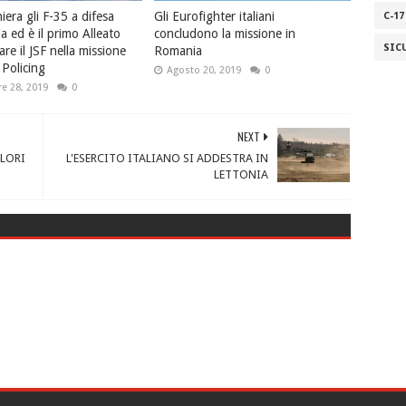
hiera gli F-35 a difesa
Gli Eurofighter italiani
C-17
da ed è il primo Alleato
concludono la missione in
SIC
re il JSF nella missione
Romania
Policing
Agosto 20, 2019
0
e 28, 2019
0
NEXT
OLORI
L'ESERCITO ITALIANO SI ADDESTRA IN
LETTONIA