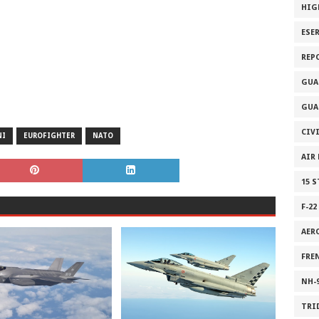
HIG
ESE
REP
GUA
GUA
CIV
NI
EUROFIGHTER
NATO
AIR
15 
F-22
AER
FRE
NH-
TRI