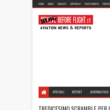
HOME
ABOUT
CONTATTI
COPYRIGHT
PHOTO CREDITS
PRIVACY
SPECIALI
REPORT
AERONAUTICA
TREDICESIMO SCRAMBLE PER G