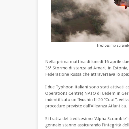
Tredicesimo scramble 
Nella prima mattina di lunedì 16 aprile due
36° Stormo di stanza ad Ämari, in Estonia,
Federazione Russa che attraversava lo spaz
I due Typhoon italiani sono stati attivati
Operations Centre) NATO di Uedem in Germ
indentificato un Ilyushin Il-20 “Coot”, vel
procedure previste dall'Alleanza Atlantica.
Si tratta del tredicesimo “Alpha Scramble” e
gennaio stanno assicurando l'integrità dell