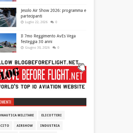
Jesolo Air Show 2026: programma e
partecipanti
Luglio 22, 2026
0
Il 7mo Reggimento AvEs Vega
festeggia 30 anni
Giugno 30, 2026
0
OMENTI
ONAUTICA MILITARE
ELICOTTERI
RCITO
AIRSHOW
INDUSTRIA