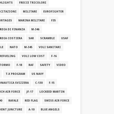
HLIGHTS
FRECCE TRICOLORI
RCITAZIONI
MILITARE
EUROFIGHTER
ORTAGES
MARINA MILITARE
F35
RDIA DI FINANZA
M-346
RDIA COSTIERA
SAR
SCRAMBLE
USAF
ILE
NATO
M-345
VOLI SANITARI
 REFUELING
VOLI LOW COST
F-16
STORMO
F-18
RAF
SAFETY
VIDEO
T-X PROGRAM
US NAVY
ONAUTICA SVIZZERA
C-130
F-15
NCH AIR FORCE
JF-17
LOCKEED MARTIN
90
RAFALE
RED FLAG
SWISS AIR FORCE
DENT JUNCTURE
A-10
BLUE ANGELS