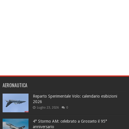
AERONAUTICA
Reparto Sperimentale Volo: calendario esibizioni
2026
Luglio 23, 2026
0
4° Stormo AM: celebrato a Grosseto il 95°
anniversario