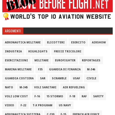
ARGOMENTI
AERONAUTICA MILITARE
ELICOTTERI
ESERCITO
AIRSHOW
INDUSTRIA
HIGHLIGHTS
FRECCE TRICOLORI
ESERCITAZIONI
MILITARE
EUROFIGHTER
REPORTAGES
MARINA MILITARE
F35
GUARDIA DI FINANZA
M-346
GUARDIA COSTIERA
SAR
SCRAMBLE
USAF
CIVILE
NATO
M-345
VOLI SANITARI
AIR REFUELING
VOLI LOW COST
F-16
15 STORMO
F-18
RAF
SAFETY
VIDEO
F-22
T-X PROGRAM
US NAVY
AERONAUTICA SVIZZERA
C-130
F-15
FRENCH AIR FORCE