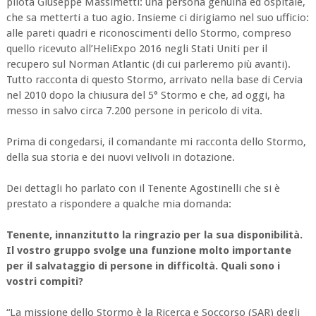
pilota Giuseppe Massimetti: una persona genuina ed ospitale,
che sa metterti a tuo agio. Insieme ci dirigiamo nel suo ufficio:
alle pareti quadri e riconoscimenti dello Stormo, compreso
quello ricevuto all’HeliExpo 2016 negli Stati Uniti per il
recupero sul Norman Atlantic (di cui parleremo più avanti).
Tutto racconta di questo Stormo, arrivato nella base di Cervia
nel 2010 dopo la chiusura del 5° Stormo e che, ad oggi, ha
messo in salvo circa 7.200 persone in pericolo di vita.
Prima di congedarsi, il comandante mi racconta dello Stormo,
della sua storia e dei nuovi velivoli in dotazione.
Dei dettagli ho parlato con il Tenente Agostinelli che si è
prestato a rispondere a qualche mia domanda:
Tenente, innanzitutto la ringrazio per la sua disponibilità.
Il vostro gruppo svolge una funzione molto importante
per il salvataggio di persone in difficoltà. Quali sono i
vostri compiti?
“La missione dello Stormo è la Ricerca e Soccorso (SAR) degli