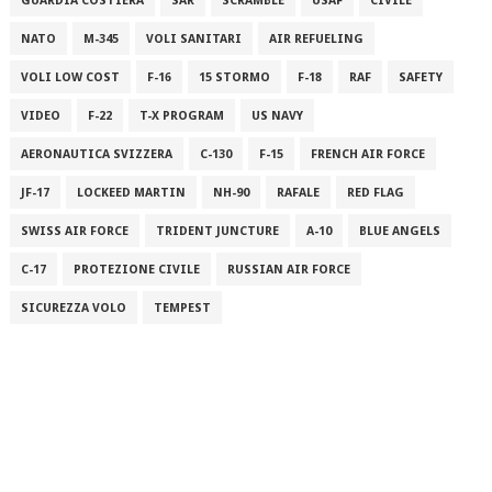
GUARDIA COSTIERA
SAR
SCRAMBLE
USAF
CIVILE
NATO
M-345
VOLI SANITARI
AIR REFUELING
VOLI LOW COST
F-16
15 STORMO
F-18
RAF
SAFETY
VIDEO
F-22
T-X PROGRAM
US NAVY
AERONAUTICA SVIZZERA
C-130
F-15
FRENCH AIR FORCE
JF-17
LOCKEED MARTIN
NH-90
RAFALE
RED FLAG
SWISS AIR FORCE
TRIDENT JUNCTURE
A-10
BLUE ANGELS
C-17
PROTEZIONE CIVILE
RUSSIAN AIR FORCE
SICUREZZA VOLO
TEMPEST