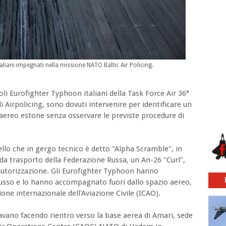
aliani impegnati nella missione NATO Baltic Air Policing.
oli Eurofighter Typhoon italiani della Task Force Air 36°
 Airpolicing, sono dovuti intervenire per identificare un
 aereo estone senza osservare le previste procedure di
quello che in gergo tecnico è detto "Alpha Scramble", in
a trasporto della Federazione Russa, un An-26 "Curl",
autorizzazione. Gli Eurofighter Typhoon hanno
russo e lo hanno accompagnato fuori dallo spazio aereo,
one internazionale dell'Aviazione Civile (ICAO).
stavano facendo rientro verso la base aerea di Amari, sede