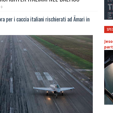
0
ra per i caccia italiani rischierati ad Ämari in
SPEC
Jeso
part