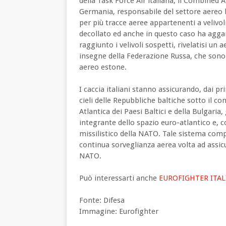
della Task Force Air italiana, il Combine
Germania, responsabile del settore aereo 
per più tracce aeree appartenenti a velivoli
decollato ed anche in questo caso ha agga
raggiunto i velivoli sospetti, rivelatisi un
insegne della Federazione Russa, che sono 
aereo estone.
I caccia italiani stanno assicurando, dai pr
cieli delle Repubbliche baltiche sotto il co
Atlantica dei Paesi Baltici e della Bulgaria,
integrante dello spazio euro-atlantico e, co
missilistico della NATO. Tale sistema compr
continua sorveglianza aerea volta ad assicur
NATO.
Può interessarti anche
EUROFIGHTER ITAL
Fonte: Difesa
Immagine: Eurofighter