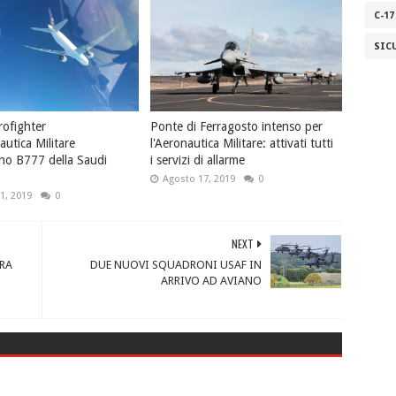
C-17
SIC
rofighter
Ponte di Ferragosto intenso per
autica Militare
l'Aeronautica Militare: attivati tutti
ano B777 della Saudi
i servizi di allarme
Agosto 17, 2019
0
1, 2019
0
NEXT
RA
DUE NUOVI SQUADRONI USAF IN
ARRIVO AD AVIANO