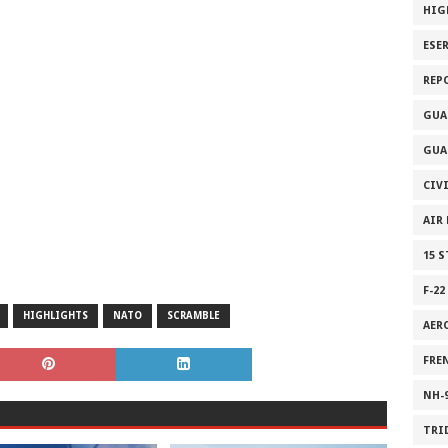
HIG
ESE
REP
GUA
GUA
CIV
AIR
15 
F-22
HIGHLIGHTS
NATO
SCRAMBLE
AER
FRE
NH-
TRI