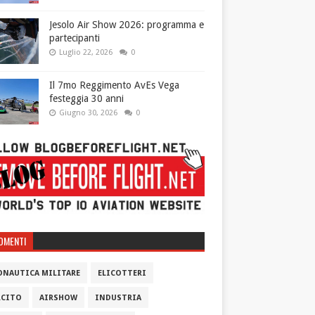
Jesolo Air Show 2026: programma e
partecipanti
Luglio 22, 2026
0
Il 7mo Reggimento AvEs Vega
festeggia 30 anni
Giugno 30, 2026
0
OMENTI
ONAUTICA MILITARE
ELICOTTERI
RCITO
AIRSHOW
INDUSTRIA