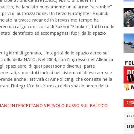
d Air Operations Centre (CAOC) NATO di Uedem in
baltico, ha lanciato nuovamente un allarme "scramble"
 privi di autorizzazione. Un terzo Eurofighter è quindi
nciato la tracce radar ed in brevissimo tempo ha
 aereo da cargo con scorta di Sukhoi "Flanker", tutti con le
stati identificati ed accompagnati fuori dallo spazio
imi giorni di gennaio, l'integrità dello spazio aereo sui
ntrollo della NATO. Nel 2004, con l'ingresso nell'Alleanza
 gli spazi aerei di quei paesi sono divenuti parte
me tali, sono stati inclusi nel sistema di difesa aerea e
ende anche l'attività di Air Policing, che consiste nella
are l'integrità e la sicurezza dello spazio aereo della
ARG
IANI INTERCETTANO VELIVOLO RUSSO SUL BALTICO
AER
ESE