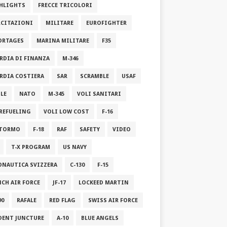
HLIGHTS
FRECCE TRICOLORI
RCITAZIONI
MILITARE
EUROFIGHTER
ORTAGES
MARINA MILITARE
F35
RDIA DI FINANZA
M-346
RDIA COSTIERA
SAR
SCRAMBLE
USAF
ILE
NATO
M-345
VOLI SANITARI
 REFUELING
VOLI LOW COST
F-16
STORMO
F-18
RAF
SAFETY
VIDEO
T-X PROGRAM
US NAVY
ONAUTICA SVIZZERA
C-130
F-15
NCH AIR FORCE
JF-17
LOCKEED MARTIN
90
RAFALE
RED FLAG
SWISS AIR FORCE
DENT JUNCTURE
A-10
BLUE ANGELS