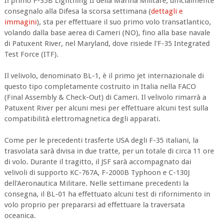
Il primo F-35B Lightning II della Marina Militare, ufficialmente
consegnalo alla Difesa la scorsa settimana (
dettagli e
immagini
), sta per effettuare il suo primo volo transatlantico,
volando dalla base aerea di Cameri (NO), fino alla base navale
di Patuxent River, nel Maryland, dove risiede l'F-35 Integrated
Test Force (ITF).
Il velivolo, denominato BL-1, è il primo jet internazionale di
questo tipo completamente costruito in Italia nella FACO
(Final Assembly & Check-Out) di Cameri. Il velivolo rimarrà a
Patuxent River per alcuni mesi per effettuare alcuni test sulla
compatibilità elettromagnetica degli apparati.
Come per le precedenti trasferte USA degli F-35 italiani, la
trasvolata sarà divisa in due tratte, per un totale di circa 11 ore
di volo. Durante il tragitto, il JSF sarà accompagnato dai
velivoli di supporto KC-767A, F-2000B Typhoon e C-130J
dell'Aeronautica Militare. Nelle settimane precedenti la
consegna, il BL-01 ha effettuato alcuni test di rifornimento in
volo proprio per prepararsi ad effettuare la traversata
oceanica.