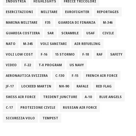
INDUSTRIA
HIGHLIGHTS
FRECCE TRICOLORI
ESERCITAZIONI
MILITARE
EUROFIGHTER
REPORTAGES
MARINA MILITARE
F35
GUARDIA DI FINANZA
M-346
GUARDIA COSTIERA
SAR
SCRAMBLE
USAF
CIVILE
NATO
M-345
VOLI SANITARI
AIR REFUELING
VOLI LOW COST
F-16
15 STORMO
F-18
RAF
SAFETY
VIDEO
F-22
T-X PROGRAM
US NAVY
AERONAUTICA SVIZZERA
C-130
F-15
FRENCH AIR FORCE
JF-17
LOCKEED MARTIN
NH-90
RAFALE
RED FLAG
SWISS AIR FORCE
TRIDENT JUNCTURE
A-10
BLUE ANGELS
C-17
PROTEZIONE CIVILE
RUSSIAN AIR FORCE
SICUREZZA VOLO
TEMPEST