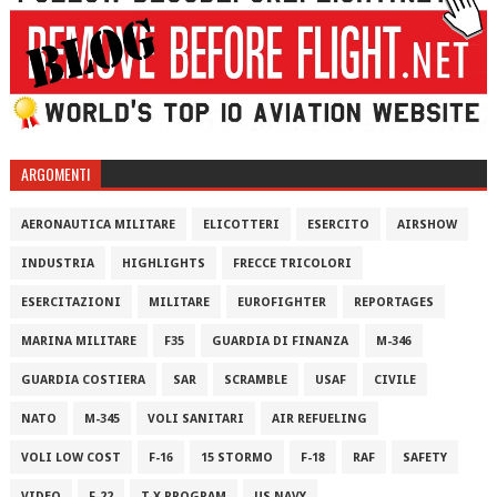
ARGOMENTI
AERONAUTICA MILITARE
ELICOTTERI
ESERCITO
AIRSHOW
INDUSTRIA
HIGHLIGHTS
FRECCE TRICOLORI
ESERCITAZIONI
MILITARE
EUROFIGHTER
REPORTAGES
MARINA MILITARE
F35
GUARDIA DI FINANZA
M-346
GUARDIA COSTIERA
SAR
SCRAMBLE
USAF
CIVILE
NATO
M-345
VOLI SANITARI
AIR REFUELING
VOLI LOW COST
F-16
15 STORMO
F-18
RAF
SAFETY
VIDEO
F-22
T-X PROGRAM
US NAVY