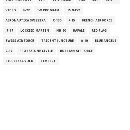
VOLI LOW COST
F-16
15 STORMO
F-18
RAF
SAFETY
VIDEO
F-22
T-X PROGRAM
US NAVY
AERONAUTICA SVIZZERA
C-130
F-15
FRENCH AIR FORCE
JF-17
LOCKEED MARTIN
NH-90
RAFALE
RED FLAG
SWISS AIR FORCE
TRIDENT JUNCTURE
A-10
BLUE ANGELS
C-17
PROTEZIONE CIVILE
RUSSIAN AIR FORCE
SICUREZZA VOLO
TEMPEST