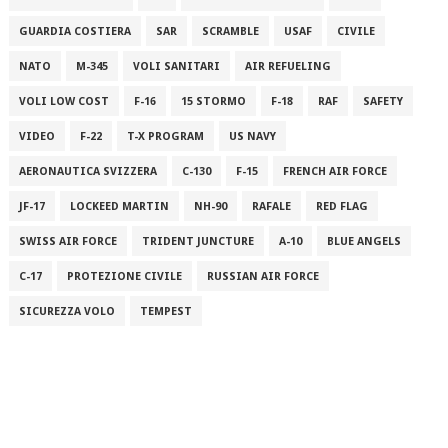
GUARDIA COSTIERA
SAR
SCRAMBLE
USAF
CIVILE
NATO
M-345
VOLI SANITARI
AIR REFUELING
VOLI LOW COST
F-16
15 STORMO
F-18
RAF
SAFETY
VIDEO
F-22
T-X PROGRAM
US NAVY
AERONAUTICA SVIZZERA
C-130
F-15
FRENCH AIR FORCE
JF-17
LOCKEED MARTIN
NH-90
RAFALE
RED FLAG
SWISS AIR FORCE
TRIDENT JUNCTURE
A-10
BLUE ANGELS
C-17
PROTEZIONE CIVILE
RUSSIAN AIR FORCE
SICUREZZA VOLO
TEMPEST