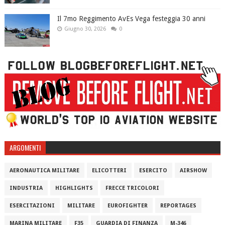
Il 7mo Reggimento AvEs Vega festeggia 30 anni
Giugno 30, 2026
0
ARGOMENTI
AERONAUTICA MILITARE
ELICOTTERI
ESERCITO
AIRSHOW
INDUSTRIA
HIGHLIGHTS
FRECCE TRICOLORI
ESERCITAZIONI
MILITARE
EUROFIGHTER
REPORTAGES
MARINA MILITARE
F35
GUARDIA DI FINANZA
M-346