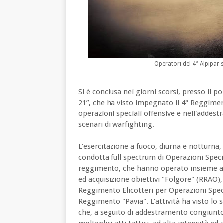
Operatori del 4° Alpipar
Si è conclusa nei giorni scorsi, presso i
21”, che ha visto impegnato il 4° Reggimen
operazioni speciali offensive e nell'addes
scenari di warfighting.
L’esercitazione a fuoco, diurna e notturna,
condotta full spectrum di Operazioni Specia
reggimento, che hanno operato insieme ad
ed acquisizione obiettivi "Folgore" (RRAO), 
Reggimento Elicotteri per Operazioni Speci
Reggimento "Pavia". L’attività ha visto lo
che, a seguito di addestramento congiunt
molteplici atti tattici, ad alta intensità e