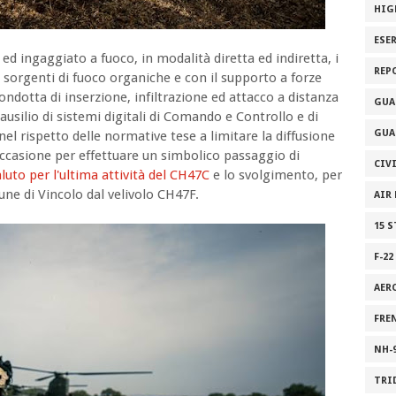
HIG
ESE
ed ingaggiato a fuoco, in modalità diretta ed indiretta, i
REP
 sorgenti di fuoco organiche e con il supporto a forze
ondotta di inserzione, infiltrazione ed attacco a distanza
GUA
ausilio di sistemi digitali di Comando e Controllo e di
GUA
 nel rispetto delle normative tese a limitare la diffusione
occasione per effettuare un simbolico passaggio di
CIV
aluto per l'ultima attività del CH47C
e lo svolgimento, per
Fune di Vincolo dal velivolo CH47F.
AIR
15 
F-22
AER
FRE
NH-
TRI