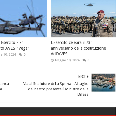
Esercito - 7°
L’Esercito celebra il 73°
to AVES "Vega"
anniversario della costituzione
dell'AVES
e 10, 2024
0
Maggio 10, 2024
0
NEXT
carica
Via al Seafuture di La Spezia - Al taglio
na
del nastro presente il Ministro della
Difesa