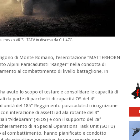
 su mezzo ARIS LTATV in discesa da CH-47C.
l poligono di Monte Romano, l’esercitazione “MATTERHORN
to Alpini Paracadutisti “Ranger” nella condotta di
tramento al combattimento di livello battaglione, in
 ha avuto lo scopo di testare e consolidare le capacità di
li da parte di pacchetti di capacità OS del 4°
 unità del 185° Reggimento paracadutisti ricognizione
con interazione di assetti ad ala rotante del 3°
ali “Aldebaran” (REOS) e con il supporto del 28°
 schieramento di 4 Special Operations Task Unit (SOTU)
o al combattimento, hanno pianificato e condotto
d ad elevato ritmo operativo, in uno scenario non