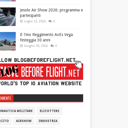
Jesolo Air Show 2026: programma e
partecipanti
Luglio 22, 2026
0
Il 7mo Reggimento AvEs Vega
festeggia 30 anni
Giugno 30, 2026
0
OMENTI
ONAUTICA MILITARE
ELICOTTERI
RCITO
AIRSHOW
INDUSTRIA