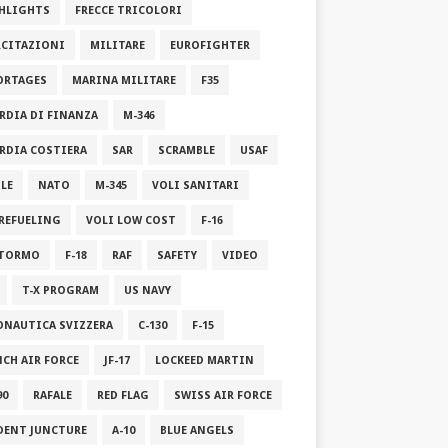
HLIGHTS
FRECCE TRICOLORI
RCITAZIONI
MILITARE
EUROFIGHTER
ORTAGES
MARINA MILITARE
F35
RDIA DI FINANZA
M-346
RDIA COSTIERA
SAR
SCRAMBLE
USAF
ILE
NATO
M-345
VOLI SANITARI
 REFUELING
VOLI LOW COST
F-16
STORMO
F-18
RAF
SAFETY
VIDEO
T-X PROGRAM
US NAVY
ONAUTICA SVIZZERA
C-130
F-15
NCH AIR FORCE
JF-17
LOCKEED MARTIN
90
RAFALE
RED FLAG
SWISS AIR FORCE
DENT JUNCTURE
A-10
BLUE ANGELS