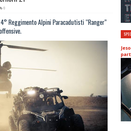
0
el 4° Reggimento Alpini Paracadutisti “Ranger”
offensive.
SPEC
Jeso
part