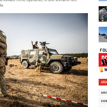
da.
ARG
AER
ESE