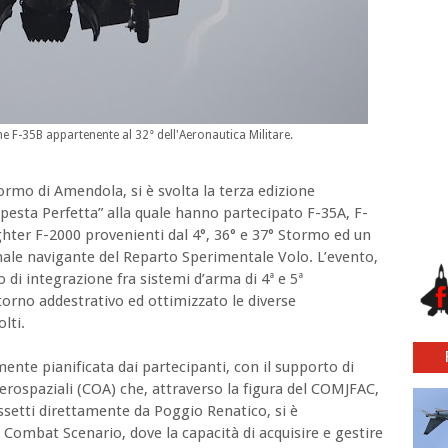
ne F-35B appartenente al 32° dell'Aeronautica Militare.
ormo di Amendola, si è svolta la terza edizione
pesta Perfetta” alla quale hanno partecipato F-35A, F-
ghter F-2000 provenienti dal 4°, 36° e 37° Stormo ed un
ale navigante del Reparto Sperimentale Volo. L’evento,
 di integrazione fra sistemi d’arma di 4ª e 5ª
orno addestrativo ed ottimizzato le diverse
lti.
mente pianificata dai partecipanti, con il supporto di
rospaziali (COA) che, attraverso la figura del COMJFAC,
assetti direttamente da Poggio Renatico, si è
 Combat Scenario, dove la capacità di acquisire e gestire