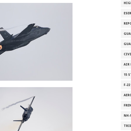
HIG
ESE
REP
GUA
GUA
CIV
AIR
15 
F-22
AER
FRE
NH-
TRI