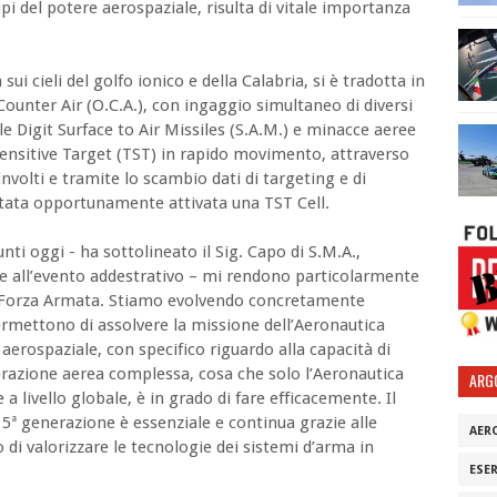
i del potere aerospaziale, risulta di vitale importanza
ui cieli del golfo ionico e della Calabria, si è tradotta in
ounter Air (O.C.A.), con ingaggio simultaneo di diversi
e Digit Surface to Air Missiles (S.A.M.) e minacce aeree
Sensitive Target (TST) in rapido movimento, attraverso
nvolti e tramite lo scambio dati di targeting e di
tata opportunamente attivata una TST Cell.
iunti oggi - ha sottolineato il Sig. Capo di S.M.A.,
e all’evento addestrativo – mi rendono particolarmente
la Forza Armata. Stiamo evolvendo concretamente
ermettono di assolvere la missione dell’Aeronautica
 aerospaziale, con specifico riguardo alla capacità di
erazione aerea complessa, cosa che solo l’Aeronautica
ARG
a livello globale, è in grado di fare efficacemente. Il
e 5ª generazione è essenziale e continua grazie alle
AER
di valorizzare le tecnologie dei sistemi d’arma in
ESE