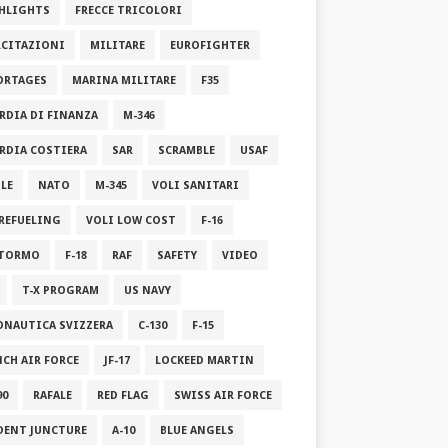
HLIGHTS
FRECCE TRICOLORI
RCITAZIONI
MILITARE
EUROFIGHTER
ORTAGES
MARINA MILITARE
F35
RDIA DI FINANZA
M-346
RDIA COSTIERA
SAR
SCRAMBLE
USAF
ILE
NATO
M-345
VOLI SANITARI
 REFUELING
VOLI LOW COST
F-16
STORMO
F-18
RAF
SAFETY
VIDEO
T-X PROGRAM
US NAVY
ONAUTICA SVIZZERA
C-130
F-15
NCH AIR FORCE
JF-17
LOCKEED MARTIN
90
RAFALE
RED FLAG
SWISS AIR FORCE
DENT JUNCTURE
A-10
BLUE ANGELS