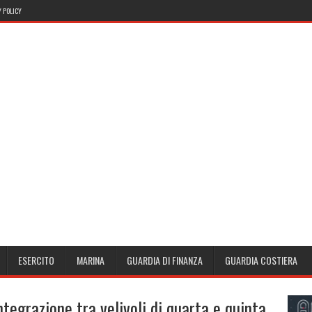
 POLICY
ESERCITO
MARINA
GUARDIA DI FINANZA
GUARDIA COSTIERA
integrazione tra velivoli di quarta e quinta