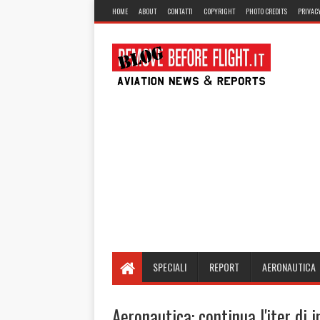
HOME
ABOUT
CONTATTI
COPYRIGHT
PHOTO CREDITS
PRIVACY
SPECIALI
REPORT
AERONAUTICA
Aeronautica: continua l'iter di 