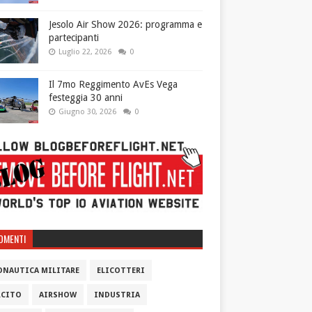
Jesolo Air Show 2026: programma e
partecipanti
Luglio 22, 2026
0
Il 7mo Reggimento AvEs Vega
festeggia 30 anni
Giugno 30, 2026
0
OMENTI
ONAUTICA MILITARE
ELICOTTERI
RCITO
AIRSHOW
INDUSTRIA