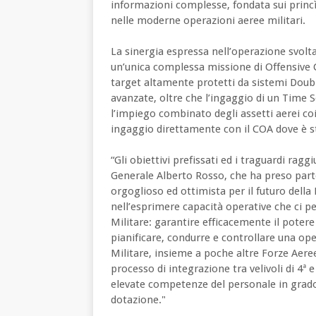
informazioni complesse, fondata sui princìp
nelle moderne operazioni aeree militari.
La sinergia espressa nell’operazione svolta s
un’unica complessa missione di Offensive C
target altamente protetti da sistemi Doubl
avanzate, oltre che l’ingaggio di un Time 
l’impiego combinato degli assetti aerei coi
ingaggio direttamente con il COA dove è s
“Gli obiettivi prefissati ed i traguardi ragg
Generale Alberto Rosso, che ha preso part
orgoglioso ed ottimista per il futuro del
nell’esprimere capacità operative che ci p
Militare: garantire efficacemente il potere
pianificare, condurre e controllare una op
Militare, insieme a poche altre Forze Aeree 
processo di integrazione tra velivoli di 4ª 
elevate competenze del personale in grado 
dotazione."