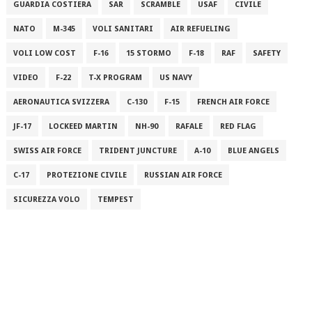
GUARDIA COSTIERA
SAR
SCRAMBLE
USAF
CIVILE
NATO
M-345
VOLI SANITARI
AIR REFUELING
VOLI LOW COST
F-16
15 STORMO
F-18
RAF
SAFETY
VIDEO
F-22
T-X PROGRAM
US NAVY
AERONAUTICA SVIZZERA
C-130
F-15
FRENCH AIR FORCE
JF-17
LOCKEED MARTIN
NH-90
RAFALE
RED FLAG
SWISS AIR FORCE
TRIDENT JUNCTURE
A-10
BLUE ANGELS
C-17
PROTEZIONE CIVILE
RUSSIAN AIR FORCE
SICUREZZA VOLO
TEMPEST