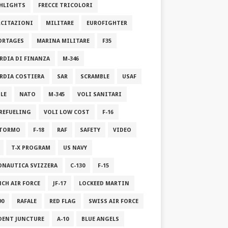
HLIGHTS
FRECCE TRICOLORI
RCITAZIONI
MILITARE
EUROFIGHTER
ORTAGES
MARINA MILITARE
F35
RDIA DI FINANZA
M-346
RDIA COSTIERA
SAR
SCRAMBLE
USAF
ILE
NATO
M-345
VOLI SANITARI
 REFUELING
VOLI LOW COST
F-16
STORMO
F-18
RAF
SAFETY
VIDEO
T-X PROGRAM
US NAVY
ONAUTICA SVIZZERA
C-130
F-15
NCH AIR FORCE
JF-17
LOCKEED MARTIN
90
RAFALE
RED FLAG
SWISS AIR FORCE
DENT JUNCTURE
A-10
BLUE ANGELS