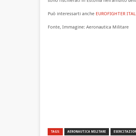
sono rischierati in Estonia nell’ambito del
Può interessarti anche
EUROFIGHTER ITAL
Fonte, Immagine: Aeronautica Militare
TAGS:
AERONAUTICA MILITARE
ESERCITAZIO