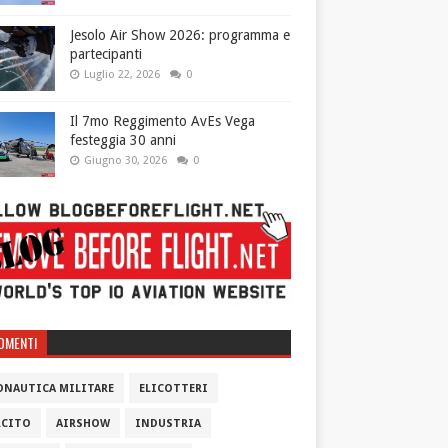
Jesolo Air Show 2026: programma e
partecipanti
Luglio 22, 2026
0
Il 7mo Reggimento AvEs Vega
festeggia 30 anni
Giugno 30, 2026
0
OMENTI
ONAUTICA MILITARE
ELICOTTERI
RCITO
AIRSHOW
INDUSTRIA