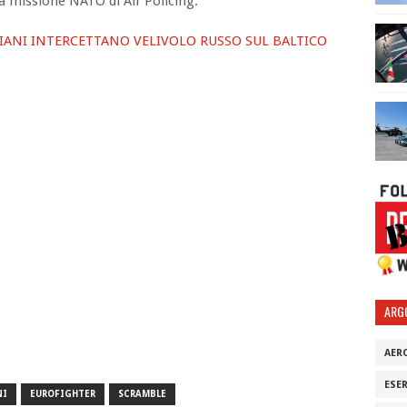
la missione NATO di Air Policing.
IANI INTERCETTANO VELIVOLO RUSSO SUL BALTICO
ARG
AER
ESE
NI
EUROFIGHTER
SCRAMBLE