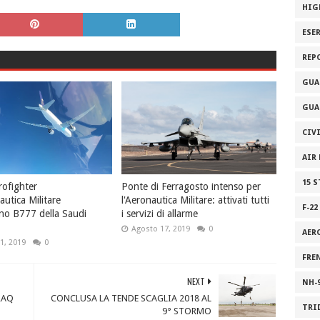
HIG
ESE
REP
GUA
GUA
CIV
AIR
15 
rofighter
Ponte di Ferragosto intenso per
autica Militare
l'Aeronautica Militare: attivati tutti
F-22
ano B777 della Saudi
i servizi di allarme
Agosto 17, 2019
0
AER
1, 2019
0
FRE
NEXT
NH-
RAQ
CONCLUSA LA TENDE SCAGLIA 2018 AL
TRI
9° STORMO