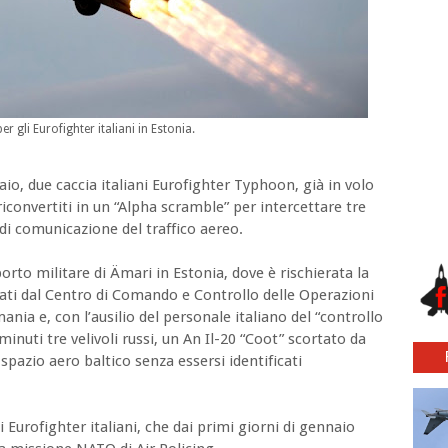
r gli Eurofighter italiani in Estonia.
o, due caccia italiani Eurofighter Typhoon, già in volo
iconvertiti in un “Alpha scramble” per intercettare tre
di comunicazione del traffico aereo.
oporto militare di Ämari in Estonia, dove è rischierata la
vati dal Centro di Comando e Controllo delle Operazioni
ia e, con l’ausilio del personale italiano del “controllo
inuti tre velivoli russi, un An Il-20 “Coot” scortato da
spazio aero baltico senza essersi identificati
i Eurofighter italiani, che dai primi giorni di gennaio