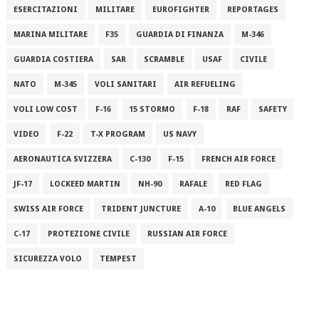
ESERCITAZIONI
MILITARE
EUROFIGHTER
REPORTAGES
MARINA MILITARE
F35
GUARDIA DI FINANZA
M-346
GUARDIA COSTIERA
SAR
SCRAMBLE
USAF
CIVILE
NATO
M-345
VOLI SANITARI
AIR REFUELING
VOLI LOW COST
F-16
15 STORMO
F-18
RAF
SAFETY
VIDEO
F-22
T-X PROGRAM
US NAVY
AERONAUTICA SVIZZERA
C-130
F-15
FRENCH AIR FORCE
JF-17
LOCKEED MARTIN
NH-90
RAFALE
RED FLAG
SWISS AIR FORCE
TRIDENT JUNCTURE
A-10
BLUE ANGELS
C-17
PROTEZIONE CIVILE
RUSSIAN AIR FORCE
SICUREZZA VOLO
TEMPEST