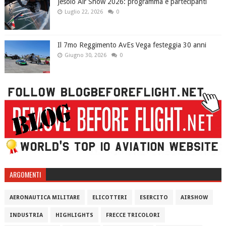
Jesolo Air Show 2026: programma e partecipanti
Luglio 22, 2026
0
Il 7mo Reggimento AvEs Vega festeggia 30 anni
Giugno 30, 2026
0
ARGOMENTI
AERONAUTICA MILITARE
ELICOTTERI
ESERCITO
AIRSHOW
INDUSTRIA
HIGHLIGHTS
FRECCE TRICOLORI