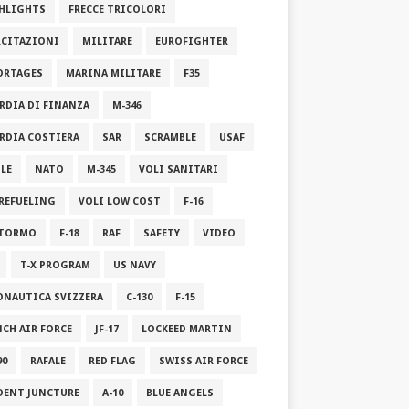
HLIGHTS
FRECCE TRICOLORI
RCITAZIONI
MILITARE
EUROFIGHTER
ORTAGES
MARINA MILITARE
F35
RDIA DI FINANZA
M-346
RDIA COSTIERA
SAR
SCRAMBLE
USAF
ILE
NATO
M-345
VOLI SANITARI
 REFUELING
VOLI LOW COST
F-16
STORMO
F-18
RAF
SAFETY
VIDEO
T-X PROGRAM
US NAVY
ONAUTICA SVIZZERA
C-130
F-15
NCH AIR FORCE
JF-17
LOCKEED MARTIN
90
RAFALE
RED FLAG
SWISS AIR FORCE
DENT JUNCTURE
A-10
BLUE ANGELS