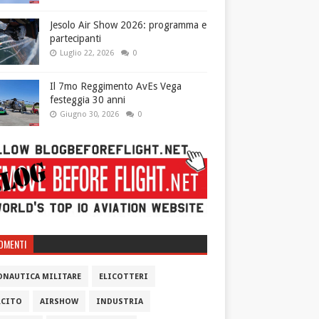
Jesolo Air Show 2026: programma e
partecipanti
Luglio 22, 2026
0
Il 7mo Reggimento AvEs Vega
festeggia 30 anni
Giugno 30, 2026
0
OMENTI
ONAUTICA MILITARE
ELICOTTERI
RCITO
AIRSHOW
INDUSTRIA