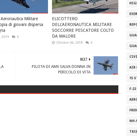
HIG
ESE
 Aeronautica Militare
ELICOTTERO
ppia di giovani dispersa
DELL’AERONAUTICA MILITARE
REP
gna
SOCCORRE PESCATORE COLTO
GUA
DA MALORE
, 2019
0
Ottobre 06, 2018
0
GUA
CIV
NEXT
LA
PILOTA DI AMX SALVA DONNA IN
AIR
PERICOLO DI VITA
15 
F-22
AER
FRE
NH-
TRI