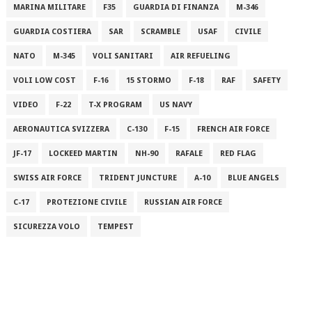
MARINA MILITARE
F35
GUARDIA DI FINANZA
M-346
GUARDIA COSTIERA
SAR
SCRAMBLE
USAF
CIVILE
NATO
M-345
VOLI SANITARI
AIR REFUELING
VOLI LOW COST
F-16
15 STORMO
F-18
RAF
SAFETY
VIDEO
F-22
T-X PROGRAM
US NAVY
AERONAUTICA SVIZZERA
C-130
F-15
FRENCH AIR FORCE
JF-17
LOCKEED MARTIN
NH-90
RAFALE
RED FLAG
SWISS AIR FORCE
TRIDENT JUNCTURE
A-10
BLUE ANGELS
C-17
PROTEZIONE CIVILE
RUSSIAN AIR FORCE
SICUREZZA VOLO
TEMPEST