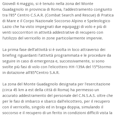
Giovedì 4 maggio, si è tenuto nella zona del Monte
Guadagnolo in provincia di Roma, l'addestramento congiunto
tra l'85° Centro C.S.A.R. (Combat Search and Rescue) di Pratica
di Mare e il Corpo Nazionale Soccorso Alpino e Speleologico
Lazio che ha visto impegnati due equipaggi di volo e più di
venti soccorritori in attività addestrative di recupero con
l’utilizzo del verricello in zone particolarmente impervie.
La prima fase dell’attività si è svolta in loco attraverso dei
briefing riguardanti l’attività programmata e le procedure da
seguire in caso di emergenza e, successivamente, si sono
svolte più fasi di volo con l'elicottero HH-139A del 15°Stormo
in dotazione all’85°Centro S.A.R.
La zona del Monte Guadagnolo designata per l'esercitazione
(circa 45 km a est della città di Roma) ha permesso un
accurato addestramento del personale del C.N.S.A.S. oltre che
per le fasi di imbarco e sbarco dall’elicottero, per il recupero
con il verricello, singolo ed in braga doppia, simulando il
soccorso e il recupero di un ferito in condizioni difficili vista la