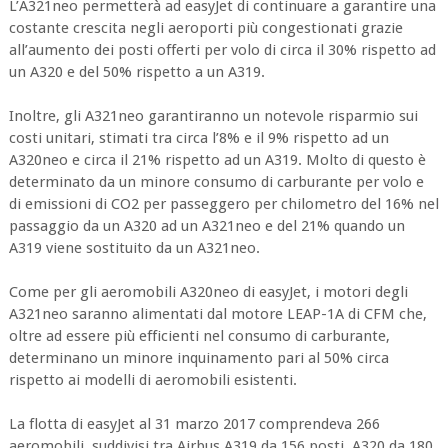
L’A321neo permetterà ad easyJet di continuare a garantire una
costante crescita negli aeroporti più congestionati grazie
all’aumento dei posti offerti per volo di circa il 30% rispetto ad
un A320 e del 50% rispetto a un A319.
Inoltre, gli A321neo garantiranno un notevole risparmio sui
costi unitari, stimati tra circa l’8% e il 9% rispetto ad un
A320neo e circa il 21% rispetto ad un A319. Molto di questo è
determinato da un minore consumo di carburante per volo e
di emissioni di CO2 per passeggero per chilometro del 16% nel
passaggio da un A320 ad un A321neo e del 21% quando un
A319 viene sostituito da un A321neo.
Come per gli aeromobili A320neo di easyJet, i motori degli
A321neo saranno alimentati dal motore LEAP-1A di CFM che,
oltre ad essere più efficienti nel consumo di carburante,
determinano un minore inquinamento pari al 50% circa
rispetto ai modelli di aeromobili esistenti.
La flotta di easyJet al 31 marzo 2017 comprendeva 266
aeromobili, suddivisi tra Airbus A319 da 156 posti, A320 da 180