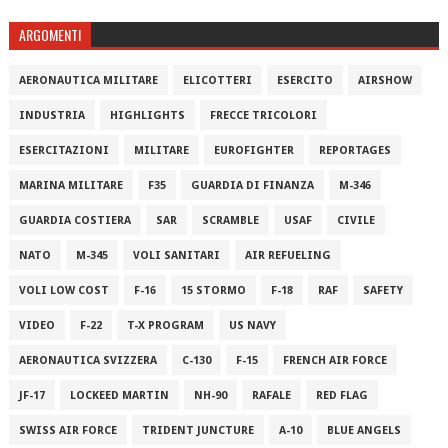
ARGOMENTI
AERONAUTICA MILITARE
ELICOTTERI
ESERCITO
AIRSHOW
INDUSTRIA
HIGHLIGHTS
FRECCE TRICOLORI
ESERCITAZIONI
MILITARE
EUROFIGHTER
REPORTAGES
MARINA MILITARE
F35
GUARDIA DI FINANZA
M-346
GUARDIA COSTIERA
SAR
SCRAMBLE
USAF
CIVILE
NATO
M-345
VOLI SANITARI
AIR REFUELING
VOLI LOW COST
F-16
15 STORMO
F-18
RAF
SAFETY
VIDEO
F-22
T-X PROGRAM
US NAVY
AERONAUTICA SVIZZERA
C-130
F-15
FRENCH AIR FORCE
JF-17
LOCKEED MARTIN
NH-90
RAFALE
RED FLAG
SWISS AIR FORCE
TRIDENT JUNCTURE
A-10
BLUE ANGELS