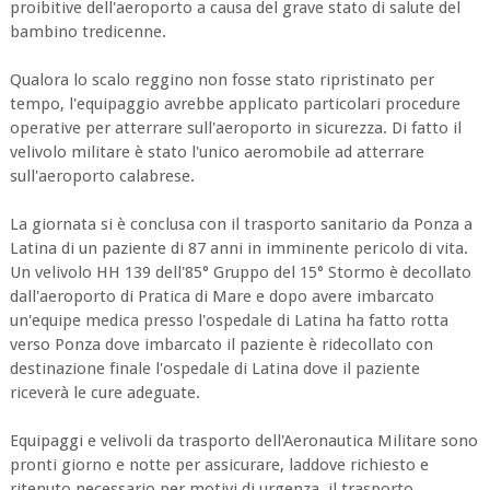
proibitive dell'aeroporto a causa del grave stato di salute del
bambino tredicenne.
Qualora lo scalo reggino non fosse stato ripristinato per
tempo, l'equipaggio avrebbe applicato particolari procedure
operative per atterrare sull'aeroporto in sicurezza. Di fatto il
velivolo militare è stato l'unico aeromobile ad atterrare
sull'aeroporto calabrese.
La giornata si è conclusa con il trasporto sanitario da Ponza a
Latina di un paziente di 87 anni in imminente pericolo di vita.
Un velivolo HH 139 dell'85° Gruppo del 15° Stormo è decollato
dall'aeroporto di Pratica di Mare e dopo avere imbarcato
un'equipe medica presso l'ospedale di Latina ha fatto rotta
verso Ponza dove imbarcato il paziente è ridecollato con
destinazione finale l'ospedale di Latina dove il paziente
riceverà le cure adeguate.
Equipaggi e velivoli da trasporto dell'Aeronautica Militare sono
pronti giorno e notte per assicurare, laddove richiesto e
ritenuto necessario per motivi di urgenza, il trasporto