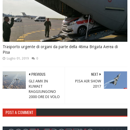
Trasporto urgente di organi da parte della 46ma Brigata Aerea di
Pisa
Luglio 01, 2019
0
PREVIOUS
NEXT
GLI AMX IN
PISA AIR SHOW
KUWAIT
2017
RAGGIUNGONO
2000 ORE DI VOLO
POST A COMMENT