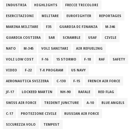
INDUSTRIA
HIGHLIGHTS
FRECCE TRICOLORI
ESERCITAZIONI
MILITARE
EUROFIGHTER
REPORTAGES
MARINA MILITARE
F35
GUARDIA DI FINANZA
M-346
GUARDIA COSTIERA
SAR
SCRAMBLE
USAF
CIVILE
NATO
M-345
VOLI SANITARI
AIR REFUELING
VOLI LOW COST
F-16
15 STORMO
F-18
RAF
SAFETY
VIDEO
F-22
T-X PROGRAM
US NAVY
AERONAUTICA SVIZZERA
C-130
F-15
FRENCH AIR FORCE
JF-17
LOCKEED MARTIN
NH-90
RAFALE
RED FLAG
SWISS AIR FORCE
TRIDENT JUNCTURE
A-10
BLUE ANGELS
C-17
PROTEZIONE CIVILE
RUSSIAN AIR FORCE
SICUREZZA VOLO
TEMPEST