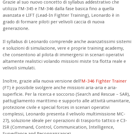
Grazie al suo nuovo concetto di syllabus addestrativo che
utilizza l’M-345 e l’M-346 dalla fase basica fino a quella
avanzata e LIFT (Lead-In Fighter Training), Leonardo è in
grado di formare piloti per velivoli caccia di nuova
generazione.
Il syllabus di Leonardo comprende anche avanzatissimi sistemi
e soluzioni di simulazione, vere e proprie training academy,
che consentono al pilota di immergersi in scenari operativi
altamente realistici volando missioni miste tra flotta reale e
velivoli simulati.
Inoltre, grazie alla nuova versione dell’
M-346 Fighter Trainer
(FT) è possibile svolgere anche missioni aria-aria e aria-
superficie. Per la ricerca e soccorso (Search and Rescue – SAR),
pattugliamento marittimo e supporto alle attività umanitarie,
protezione civile e special forces in scenari operativi
complessi, Leonardo presenta il velivolo multimissione MC-
27J, soluzione ideale per operazioni di trasporto tattico e C3-
ISR (Command, Control, Communication, Intelligence,
Surveillance and Reconnaissance).