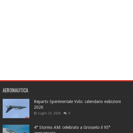
AERONAUTICA
Reparto Sperimentale Volo: calendario esibizioni
2026
Luglio 23, 2026
0
4° Stormo AM: celebrato a Grosseto il 95°
anniversario