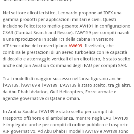
Nel settore elicotteristico, Leonardo propone ad IDEX una
gamma prodotti per applicazioni militari e civili. Questi
includono l’elicottero medio-pesante AW101 in configurazione
CSAR (Combat Search and Rescue), l’AW159 per compiti navali
e una riproduzione in scala 1:1 della cabina in versione
VIP/executive del convertiplano
AW609
. Il velivolo, che
combina le prestazioni di un aereo turboelica con le capacità
di decollo e atterraggio verticali di un elicottero, è stato scelto
anche dal Join Aviation Command degli EAU per compiti SAR.
Tra i modelli di maggior successo nell’area figurano anche
l’AW139, l’AW169 e l’AW189. L’AW139 è stato scelto, tra gli altri,
da Abu Dhabi Aviation, Gulf Helicopters, Forze armate e
agenzie governative di Qatar e Oman.
In Arabia Saudita l’AW139 è stato scelto per compiti di
trasporto offshore e eliambulanza, mentre negli EAU l’AW139
è impiegato anche per compiti di ordine pubblico e trasporto
VIP governativo. Ad Abu Dhabi i modelli AW169 e AW189 sono