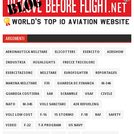
ARGOMENTI
AERONAUTICA MILITARE
ELICOTTERI
ESERCITO
AIRSHOW
INDUSTRIA
HIGHLIGHTS
FRECCE TRICOLORI
ESERCITAZIONI
MILITARE
EUROFIGHTER
REPORTAGES
MARINA MILITARE
F35
GUARDIA DI FINANZA
M-346
GUARDIA COSTIERA
SAR
SCRAMBLE
USAF
CIVILE
NATO
M-345
VOLI SANITARI
AIR REFUELING
VOLI LOW COST
F-16
15 STORMO
F-18
RAF
SAFETY
VIDEO
F-22
T-X PROGRAM
US NAVY