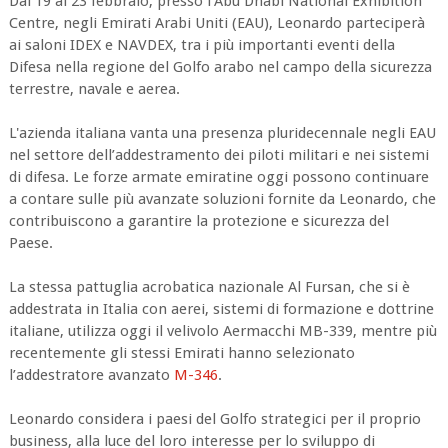
Dal 19 al 23 febbraio, presso l’Abu Dhabi National Exhibition
Centre, negli Emirati Arabi Uniti (EAU), Leonardo parteciperà
ai saloni IDEX e NAVDEX, tra i più importanti eventi della
Difesa nella regione del Golfo arabo nel campo della sicurezza
terrestre, navale e aerea.
L'azienda italiana vanta una presenza pluridecennale negli EAU
nel settore dell’addestramento dei piloti militari e nei sistemi
di difesa. Le forze armate emiratine oggi possono continuare
a contare sulle più avanzate soluzioni fornite da Leonardo, che
contribuiscono a garantire la protezione e sicurezza del
Paese.
La stessa pattuglia acrobatica nazionale Al Fursan, che si è
addestrata in Italia con aerei, sistemi di formazione e dottrine
italiane, utilizza oggi il velivolo Aermacchi MB-339, mentre più
recentemente gli stessi Emirati hanno selezionato
l’addestratore avanzato
M-346
.
Leonardo considera i paesi del Golfo strategici per il proprio
business, alla luce del loro interesse per lo sviluppo di