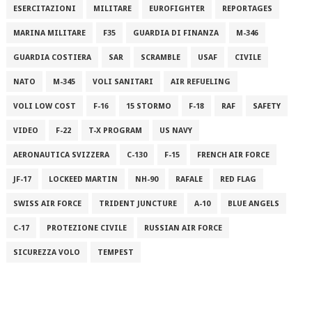
ESERCITAZIONI
MILITARE
EUROFIGHTER
REPORTAGES
MARINA MILITARE
F35
GUARDIA DI FINANZA
M-346
GUARDIA COSTIERA
SAR
SCRAMBLE
USAF
CIVILE
NATO
M-345
VOLI SANITARI
AIR REFUELING
VOLI LOW COST
F-16
15 STORMO
F-18
RAF
SAFETY
VIDEO
F-22
T-X PROGRAM
US NAVY
AERONAUTICA SVIZZERA
C-130
F-15
FRENCH AIR FORCE
JF-17
LOCKEED MARTIN
NH-90
RAFALE
RED FLAG
SWISS AIR FORCE
TRIDENT JUNCTURE
A-10
BLUE ANGELS
C-17
PROTEZIONE CIVILE
RUSSIAN AIR FORCE
SICUREZZA VOLO
TEMPEST