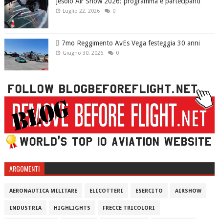
Jesolo Air Show 2026: programma e partecipanti
Luglio 22, 2026
0
Il 7mo Reggimento AvEs Vega festeggia 30 anni
Giugno 30, 2026
0
ARGOMENTI
AERONAUTICA MILITARE
ELICOTTERI
ESERCITO
AIRSHOW
INDUSTRIA
HIGHLIGHTS
FRECCE TRICOLORI