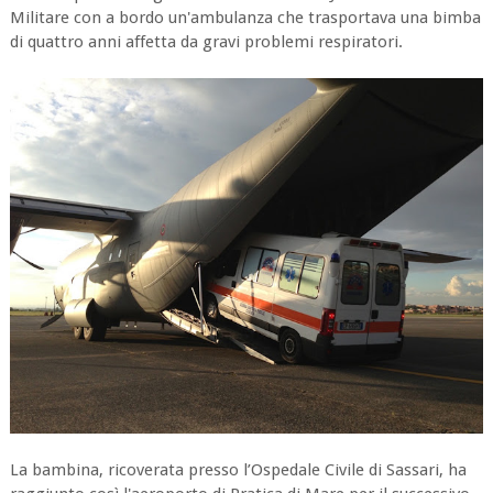
Militare con a bordo un'ambulanza che trasportava una bimba
di quattro anni affetta da gravi problemi respiratori.
La bambina, ricoverata presso l’Ospedale Civile di Sassari, ha