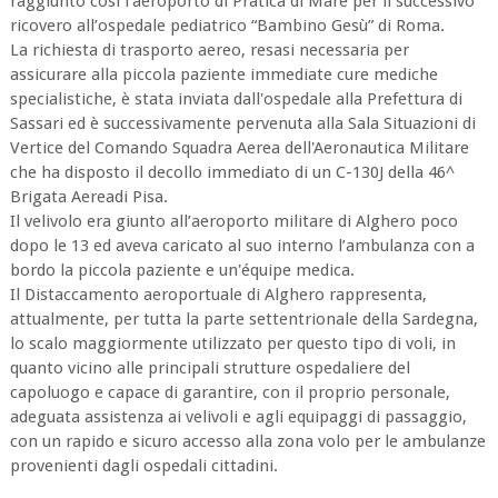
raggiunto così l'aeroporto di Pratica di Mare per il successivo
ricovero all’ospedale pediatrico “Bambino Gesù” di Roma.
La richiesta di trasporto aereo, resasi necessaria per
assicurare alla piccola paziente immediate cure mediche
specialistiche, è stata inviata dall'ospedale alla Prefettura di
Sassari ed è successivamente pervenuta alla Sala Situazioni di
Vertice del Comando Squadra Aerea dell'Aeronautica Militare
che ha disposto il decollo immediato di un C-130J della 46^
Brigata Aereadi Pisa.
Il velivolo era giunto all’aeroporto militare di Alghero poco
dopo le 13 ed aveva caricato al suo interno l’ambulanza con a
bordo la piccola paziente e un'équipe medica.
Il Distaccamento aeroportuale di Alghero rappresenta,
attualmente, per tutta la parte settentrionale della Sardegna,
lo scalo maggiormente utilizzato per questo tipo di voli, in
quanto vicino alle principali strutture ospedaliere del
capoluogo e capace di garantire, con il proprio personale,
adeguata assistenza ai velivoli e agli equipaggi di passaggio,
con un rapido e sicuro accesso alla zona volo per le ambulanze
provenienti dagli ospedali cittadini.