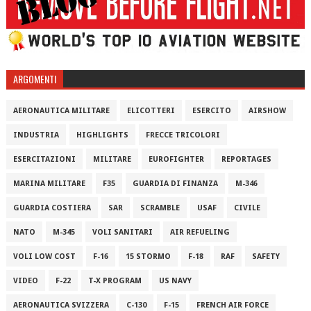
ARGOMENTI
AERONAUTICA MILITARE
ELICOTTERI
ESERCITO
AIRSHOW
INDUSTRIA
HIGHLIGHTS
FRECCE TRICOLORI
ESERCITAZIONI
MILITARE
EUROFIGHTER
REPORTAGES
MARINA MILITARE
F35
GUARDIA DI FINANZA
M-346
GUARDIA COSTIERA
SAR
SCRAMBLE
USAF
CIVILE
NATO
M-345
VOLI SANITARI
AIR REFUELING
VOLI LOW COST
F-16
15 STORMO
F-18
RAF
SAFETY
VIDEO
F-22
T-X PROGRAM
US NAVY
AERONAUTICA SVIZZERA
C-130
F-15
FRENCH AIR FORCE