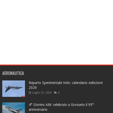
AERONAUTICA
Reparto Sperimentale Volo: calendario esibizioni
2026
Luglio 23, 2026
0
4° Stormo AM: celebrato a Grosseto il 95°
anniversario