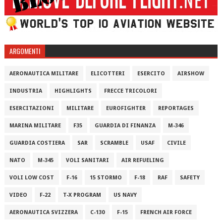
ARGOMENTI
AERONAUTICA MILITARE
ELICOTTERI
ESERCITO
AIRSHOW
INDUSTRIA
HIGHLIGHTS
FRECCE TRICOLORI
ESERCITAZIONI
MILITARE
EUROFIGHTER
REPORTAGES
MARINA MILITARE
F35
GUARDIA DI FINANZA
M-346
GUARDIA COSTIERA
SAR
SCRAMBLE
USAF
CIVILE
NATO
M-345
VOLI SANITARI
AIR REFUELING
VOLI LOW COST
F-16
15 STORMO
F-18
RAF
SAFETY
VIDEO
F-22
T-X PROGRAM
US NAVY
AERONAUTICA SVIZZERA
C-130
F-15
FRENCH AIR FORCE