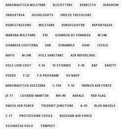
AERONAUTICA MILITARE
ELICOTTERI
ESERCITO
AIRSHOW
INDUSTRIA
HIGHLIGHTS
FRECCE TRICOLORI
ESERCITAZIONI
MILITARE
EUROFIGHTER
REPORTAGES
MARINA MILITARE
F35
GUARDIA DI FINANZA
M-346
GUARDIA COSTIERA
SAR
SCRAMBLE
USAF
CIVILE
NATO
M-345
VOLI SANITARI
AIR REFUELING
VOLI LOW COST
F-16
15 STORMO
F-18
RAF
SAFETY
VIDEO
F-22
T-X PROGRAM
US NAVY
AERONAUTICA SVIZZERA
C-130
F-15
FRENCH AIR FORCE
JF-17
LOCKEED MARTIN
NH-90
RAFALE
RED FLAG
SWISS AIR FORCE
TRIDENT JUNCTURE
A-10
BLUE ANGELS
C-17
PROTEZIONE CIVILE
RUSSIAN AIR FORCE
SICUREZZA VOLO
TEMPEST