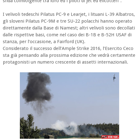
sfida coinvolgente tra loro ed i piloti di jet ed elicotteri".
I velivoli tedeschi Pilatus PC-9 e Learjet, i lituani L-39 Albatros,
gli sloveni Pilatus PC-9M e tre SU-22 polacchi hanno operato
direttamente dalla Base di Namest; altri velivoli sono decollati
dalle rispettive basi, come nel caso dei B-1B e B-52H USAF di
stanza, per l’occasione, a Fairford (UK).
Considerato il successo dell’Ample Strike 2016, l’Esercito Ceco
sta già pensando alla prossima edizione che vedrà certamente
protagonisti un numero crescente di assetti internazionali.