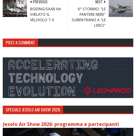
PREVIOUS
NEXT
BOEING/SAAB HA
6° STORMO: "LE
SVELATO IL
PANTERE NERE"
VELIVOLO T-X
SUBENTRANO A "LE
LINCI"
POST A COMMENT
SPECIALE JESOLO AIR SHOW 2026
Jesolo Air Show 2026: programma e partecipanti