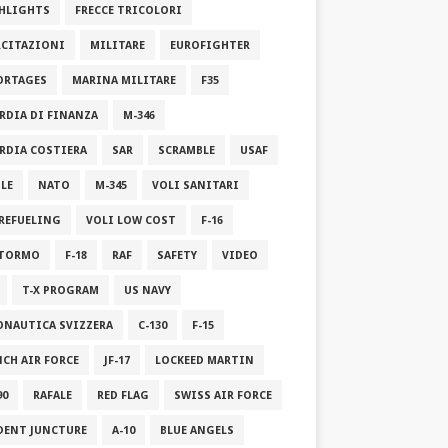
HLIGHTS
FRECCE TRICOLORI
RCITAZIONI
MILITARE
EUROFIGHTER
ORTAGES
MARINA MILITARE
F35
RDIA DI FINANZA
M-346
RDIA COSTIERA
SAR
SCRAMBLE
USAF
ILE
NATO
M-345
VOLI SANITARI
 REFUELING
VOLI LOW COST
F-16
STORMO
F-18
RAF
SAFETY
VIDEO
T-X PROGRAM
US NAVY
ONAUTICA SVIZZERA
C-130
F-15
NCH AIR FORCE
JF-17
LOCKEED MARTIN
90
RAFALE
RED FLAG
SWISS AIR FORCE
DENT JUNCTURE
A-10
BLUE ANGELS