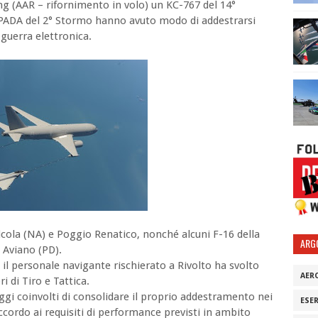
ling (AAR – rifornimento in volo) un KC-767 del 14°
SPADA del 2° Stormo hanno avuto modo di addestrarsi
i guerra elettronica.
Licola (NA) e Poggio Renatico, nonché alcuni F-16 della
ARG
 Aviano (PD).
, il personale navigante rischierato a Rivolto ha svolto
AER
i di Tiro e Tattica.
ggi coinvolti di consolidare il proprio addestramento nei
ESE
ccordo ai requisiti di performance previsti in ambito