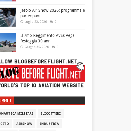
Jesolo Air Show 2026: programma e
partecipanti
Luglio 22, 2026
0
Il 7mo Reggimento AvEs Vega
festeggia 30 anni
Giugno 30, 2026
0
OMENTI
ONAUTICA MILITARE
ELICOTTERI
RCITO
AIRSHOW
INDUSTRIA