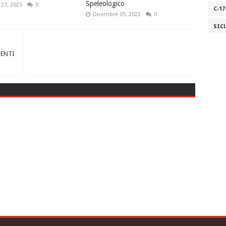
Speleologico
 27, 2025
0
C-17
Dicembre 05, 2022
0
SIC
DENTI