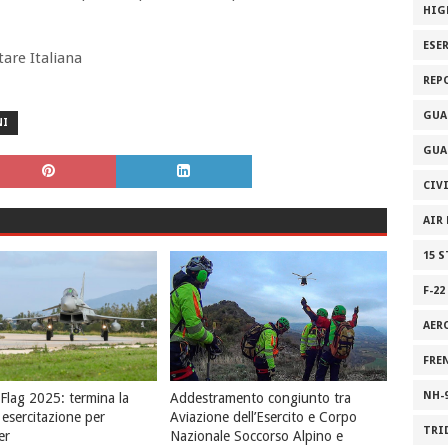
HIG
ESE
are Italiana
REP
GUA
NI
GUA
CIV
AIR
15 
F-22
AER
FRE
NH-
lag 2025: termina la
Addestramento congiunto tra
 esercitazione per
Aviazione dell’Esercito e Corpo
TRI
er
Nazionale Soccorso Alpino e