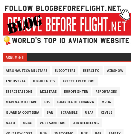
ARGOMENTI
AERONAUTICA MILITARE
ELICOTTERI
ESERCITO
AIRSHOW
INDUSTRIA
HIGHLIGHTS
FRECCE TRICOLORI
ESERCITAZIONI
MILITARE
EUROFIGHTER
REPORTAGES
MARINA MILITARE
F35
GUARDIA DI FINANZA
M-346
GUARDIA COSTIERA
SAR
SCRAMBLE
USAF
CIVILE
NATO
M-345
VOLI SANITARI
AIR REFUELING
VOLI LOW COST
F-16
15 STORMO
F-18
RAF
SAFETY