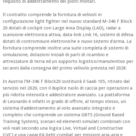
requisito di addestramento dei piloti militari.
Il contratto comprende la fornitura di velivoli in
configurazione light fighter nel nuovo standard M-346 F Block
20 dotati di cockpit con Large Area Display (LAD), radar a
scansione elettronica attiva, data-link Link 16, sistemi di difesa
dotati di contromisure elettroniche e nuovi sistemi d’arma. La
fornitura comprende inoltre una suite completa di sistemi di
simulazione, dotazioni iniziali di parti di ricambio e
attrezzature di terra ed un supporto logistico/manutentivo per
sei anni dalla consegna del primo velivolo prevista nel 2028.
In Austria l'M-346 F Block20 sostituirà il Saab 105, ritirato dal
servizio nel 2020, con il duplice ruolo di caccia per operazioni a
più ridotta intensità e addestratore avanzato. La piattaforma
di Leonardo è infatti in grado di offrire, al tempo stesso, un
sistema d'addestramento al volo avanzato integrato e
completo che comprende un sistema GBTS (Ground Based
Training System), scenari ed elementi simulati combinati con
voli reali secondo una logica Live, Virtual and Constructive
(LVC) e una capacità light-combat per missioni aria-aria e