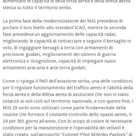
aumentato le capacità di della forza aerea e della difesa aerea
stessa su tutto il territorio serbo.
La prima fase della modernizzazione dei MiG prevedeva di
portare il loro livello allo standard ICAO, mentre la seconda
fase prevedeva un aggiornamento delle capacità radar,
migliorando le capacità di rintracciare e seguire il bersaglio in
volo, di ingaggiare bersagli a terra con armamenti di
precisione guidati, miglioramenti dei sistemi di guerra
elettronica e ricognizione, capacità di impiegare nuovi
armamenti aria-aria e aria-terra guidati.
Come ci spiega il PAO dell'aviazione serba, una delle condizioni
per il regolare funzionamento del traffico aereo è l'abilità della
forza aerea e della difesa aerea di assicurare che non vi siano
ostacoli ai voli civili sul territorio nazionale, e con questo fine, i
MiG 29 serbi sono utilizzati come parte fondamentale della
routine che fornisce il costante controllo dello spazio aereo, h
24 per 365 giorni all'anno. Con lo scopo di creare le necessarie
condizioni per la manutenzione e l'operabilità dei velivoli è
stato creato, sull'aeroporto “Colonel-Pilot Milenko Pavlovic” di