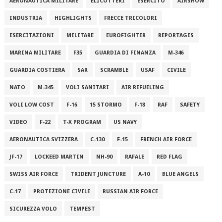
AERONAUTICA MILITARE
ELICOTTERI
ESERCITO
AIRSHOW
INDUSTRIA
HIGHLIGHTS
FRECCE TRICOLORI
ESERCITAZIONI
MILITARE
EUROFIGHTER
REPORTAGES
MARINA MILITARE
F35
GUARDIA DI FINANZA
M-346
GUARDIA COSTIERA
SAR
SCRAMBLE
USAF
CIVILE
NATO
M-345
VOLI SANITARI
AIR REFUELING
VOLI LOW COST
F-16
15 STORMO
F-18
RAF
SAFETY
VIDEO
F-22
T-X PROGRAM
US NAVY
AERONAUTICA SVIZZERA
C-130
F-15
FRENCH AIR FORCE
JF-17
LOCKEED MARTIN
NH-90
RAFALE
RED FLAG
SWISS AIR FORCE
TRIDENT JUNCTURE
A-10
BLUE ANGELS
C-17
PROTEZIONE CIVILE
RUSSIAN AIR FORCE
SICUREZZA VOLO
TEMPEST