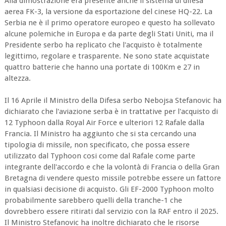
Alla dimostrazione era presente anche il sistema di difesa
aerea FK-3, la versione da esportazione del cinese HQ-22. La
Serbia ne è il primo operatore europeo e questo ha sollevato
alcune polemiche in Europa e da parte degli Stati Uniti, ma il
Presidente serbo ha replicato che l'acquisto è totalmente
legittimo, regolare e trasparente. Ne sono state acquistate
quattro batterie che hanno una portate di 100Km e 27 in
altezza.
Il 16 Aprile il Ministro della Difesa serbo Nebojsa Stefanovic ha
dichiarato che l'aviazione serba è in trattative per l'acquisto di
12 Typhoon dalla Royal Air Force e ulteriori 12 Rafale dalla
Francia. Il Ministro ha aggiunto che si sta cercando una
tipologia di missile, non specificato, che possa essere
utilizzato dal Typhoon cosi come dal Rafale come parte
integrante dell'accordo e che la volontà di Francia o della Gran
Bretagna di vendere questo missile potrebbe essere un fattore
in qualsiasi decisione di acquisto. Gli EF-2000 Typhoon molto
probabilmente sarebbero quelli della tranche-1 che
dovrebbero essere ritirati dal servizio con la RAF entro il 2025.
Il Ministro Stefanovic ha inoltre dichiarato che le risorse