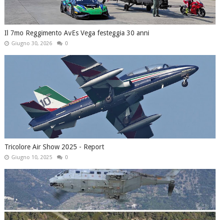
Il 7mo Reggimento AvEs Vega festeggia 30 anni
Giugno 30, 2026
0
Tricolore Air Show 2025 - Report
Giugno 10, 2025
0