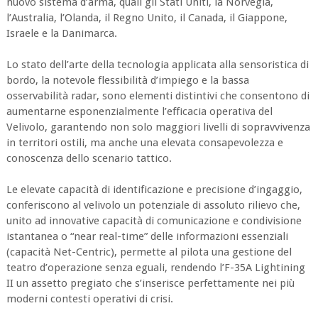
nuovo sistema d’arma, quali gli Stati Uniti, la Norvegia,
l’Australia, l’Olanda, il Regno Unito, il Canada, il Giappone,
Israele e la Danimarca.
Lo stato dell’arte della tecnologia applicata alla sensoristica di
bordo, la notevole flessibilità d’impiego e la bassa
osservabilità radar, sono elementi distintivi che consentono di
aumentarne esponenzialmente l’efficacia operativa del
Velivolo, garantendo non solo maggiori livelli di sopravvivenza
in territori ostili, ma anche una elevata consapevolezza e
conoscenza dello scenario tattico.
Le elevate capacità di identificazione e precisione d’ingaggio,
conferiscono al velivolo un potenziale di assoluto rilievo che,
unito ad innovative capacità di comunicazione e condivisione
istantanea o “near real-time” delle informazioni essenziali
(capacità Net-Centric), permette al pilota una gestione del
teatro d’operazione senza eguali, rendendo l’F-35A Lightining
II un assetto pregiato che s’inserisce perfettamente nei più
moderni contesti operativi di crisi.