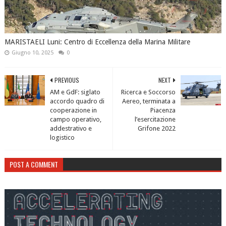
MARISTAELI Luni: Centro di Eccellenza della Marina Militare
Giugno 10, 2025
0
PREVIOUS
NEXT
AM e GdF: siglato
Ricerca e Soccorso
accordo quadro di
Aereo, terminata a
cooperazione in
Piacenza
campo operativo,
l’esercitazione
addestrativo e
Grifone 2022
logistico
POST A COMMENT