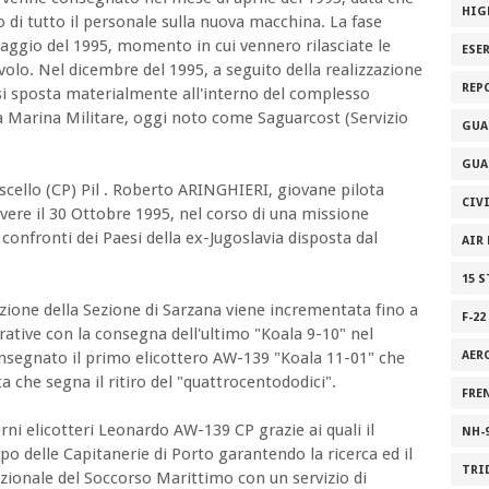
HIG
 di tutto il personale sulla nuova macchina. La fase
aggio del 1995, momento in cui vennero rilasciate le
ESE
 volo. Nel dicembre del 1995, a seguito della realizzazione
REP
e si sposta materialmente all'interno del complesso
lla Marina Militare, oggi noto come Saguarcost (Servizio
GUA
GUA
ascello (CP) Pil . Roberto ARINGHIERI, giovane pilota
CIV
ere il 30 Ottobre 1995, nel corso di una missione
onfronti dei Paesi della ex-Jugoslavia disposta dal
AIR
15 
izione della Sezione di Sarzana viene incrementata fino a
F-22
ative con la consegna dell'ultimo "Koala 9-10" nel
onsegnato il primo elicottero AW-139 "Koala 11-01" che
AER
a che segna il ritiro del "quattrocentododici".
FRE
i elicotteri Leonardo AW-139 CP grazie ai quali il
NH-
rpo delle Capitanerie di Porto garantendo la ricerca ed il
TRI
zionale del Soccorso Marittimo con un servizio di