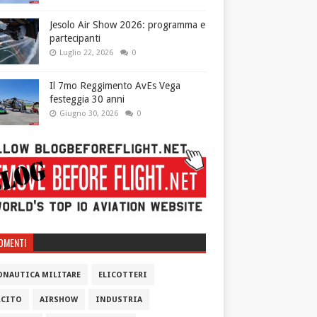
Jesolo Air Show 2026: programma e
partecipanti
Luglio 22, 2026
0
Il 7mo Reggimento AvEs Vega
festeggia 30 anni
Giugno 30, 2026
0
OMENTI
ONAUTICA MILITARE
ELICOTTERI
RCITO
AIRSHOW
INDUSTRIA