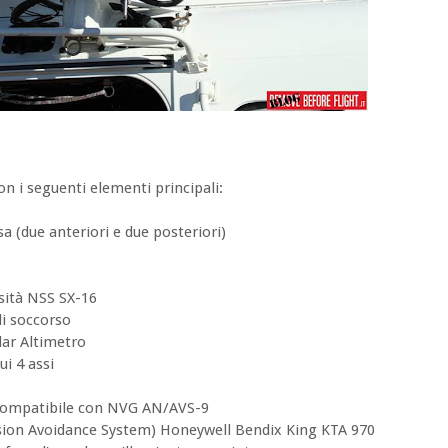
n i seguenti elementi principali:
a (due anteriori e due posteriori)
nsità NSS SX-16
di soccorso
ar Altimetro
ui 4 assi
o compatibile con NVG AN/AVS-9
llision Avoidance System) Honeywell Bendix King KTA 970