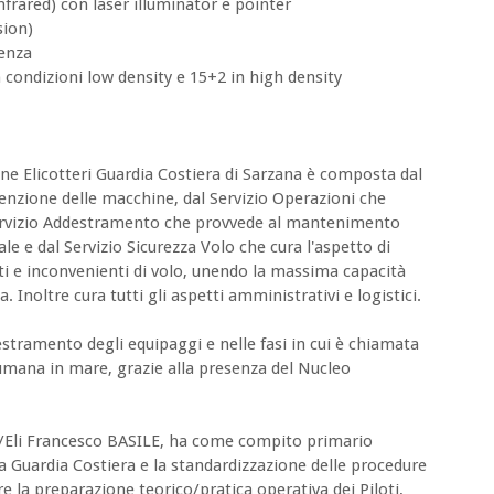
nfrared) con laser illuminator e pointer
sion)
genza
in condizioni low density e 15+2 in high density
ne Elicotteri Guardia Costiera di Sarzana è composta dal
enzione delle macchine, dal Servizio Operazioni che
l Servizio Addestramento che provvede al mantenimento
ale e dal Servizio Sicurezza Volo che cura l'aspetto di
ti e inconvenienti di volo, unendo la massima capacità
. Inoltre cura tutti gli aspetti amministrativi e logistici.
estramento degli equipaggi e nelle fasi in cui è chiamata
 umana in mare, grazie alla presenza del Nucleo
TC/Eli Francesco BASILE, ha come compito primario
a Guardia Costiera e la standardizzazione delle procedure
re la preparazione teorico/pratica operativa dei Piloti,