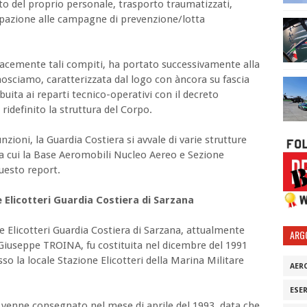
o del proprio personale, trasporto traumatizzati,
ipazione alle campagne di prevenzione/lotta
icacemente tali compiti, ha portato successivamente alla
nosciamo, caratterizzata dal logo con àncora su fascia
buita ai reparti tecnico-operativi con il decreto
ridefinito la struttura del Corpo.
nzioni, la Guardia Costiera si avvale di varie strutture
 tra cui la Base Aeromobili Nucleo Aereo e Sezione
questo report.
Elicotteri Guardia Costiera di Sarzana
 Elicotteri Guardia Costiera di Sarzana, attualmente
ARG
 Giuseppe TROINA, fu costituita nel dicembre del 1991
sso la locale Stazione Elicotteri della Marina Militare
AER
ESE
 venne consegnato nel mese di aprile del 1993, data che