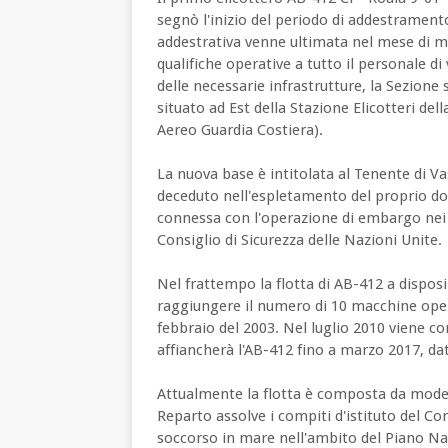
segnò l'inizio del periodo di addestramento
addestrativa venne ultimata nel mese di m
qualifiche operative a tutto il personale di
delle necessarie infrastrutture, la Sezion
situato ad Est della Stazione Elicotteri de
Aereo Guardia Costiera).
La nuova base è intitolata al Tenente di V
deceduto nell'espletamento del proprio dov
connessa con l'operazione di embargo nei c
Consiglio di Sicurezza delle Nazioni Unite.
Nel frattempo la flotta di AB-412 a dispos
raggiungere il numero di 10 macchine oper
febbraio del 2003. Nel luglio 2010 viene c
affiancherà l'AB-412 fino a marzo 2017, dat
Attualmente la flotta è composta da modern
Reparto assolve i compiti d'istituto del Co
soccorso in mare nell'ambito del Piano Na