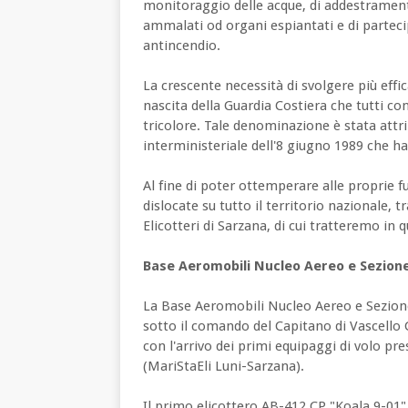
monitoraggio delle acque, di addestrament
ammalati od organi espiantati e di partec
antincendio.
La crescente necessità di svolgere più eff
nascita della Guardia Costiera che tutti co
tricolore. Tale denominazione è stata attri
interministeriale dell'8 giugno 1989 che ha 
Al fine di poter ottemperare alle proprie fu
dislocate su tutto il territorio nazionale,
Elicotteri di Sarzana, di cui tratteremo in 
Base Aeromobili Nucleo Aereo e Sezione 
La Base Aeromobili Nucleo Aereo e Sezione
sotto il comando del Capitano di Vascello
con l'arrivo dei primi equipaggi di volo pre
(MariStaEli Luni-Sarzana).
Il primo elicottero AB-412 CP "Koala 9-01"