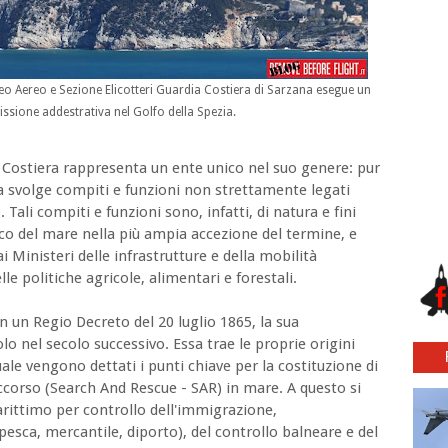
eo Aereo e Sezione Elicotteri Guardia Costiera di Sarzana esegue un
issione addestrativa nel Golfo della Spezia.
a Costiera rappresenta un ente unico nel suo genere: pur
na svolge compiti e funzioni non strettamente legati
. Tali compiti e funzioni sono, infatti, di natura e fini
ico del mare nella più ampia accezione del termine, e
 Ministeri delle infrastrutture e della mobilità
lle politiche agricole, alimentari e forestali.
n un Regio Decreto del 20 luglio 1865, la sua
o nel secolo successivo. Essa trae le proprie origini
uale vengono dettati i punti chiave per la costituzione di
occorso (Search And Rescue - SAR) in mare. A questo si
ittimo per controllo dell'immigrazione,
pesca, mercantile, diporto), del controllo balneare e del