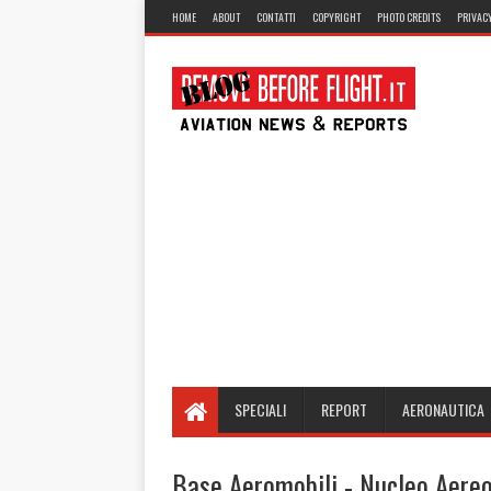
HOME
ABOUT
CONTATTI
COPYRIGHT
PHOTO CREDITS
PRIVACY
SPECIALI
REPORT
AERONAUTICA
Base Aeromobili - Nucleo Aereo 