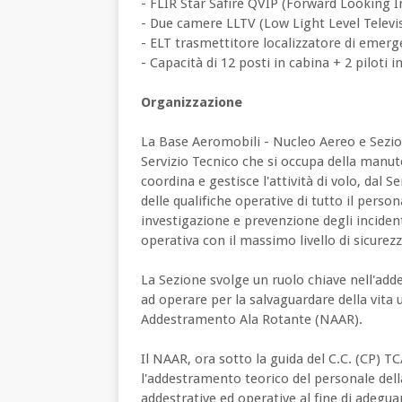
- FLIR Star Safire QVIP (Forward Looking I
- Due camere LLTV (Low Light Level Televi
- ELT trasmettitore localizzatore di emer
- Capacità di 12 posti in cabina + 2 piloti 
Organizzazione
La Base Aeromobili - Nucleo Aereo e Sezio
Servizio Tecnico che si occupa della manut
coordina e gestisce l'attività di volo, da
delle qualifiche operative di tutto il person
investigazione e prevenzione degli inciden
operativa con il massimo livello di sicurezza
La Sezione svolge un ruolo chiave nell'add
ad operare per la salvaguardare della vita
Addestramento Ala Rotante (NAAR).
Il NAAR, ora sotto la guida del C.C. (CP) 
l'addestramento teorico del personale dell
addestrative ed operative al fine di adegua