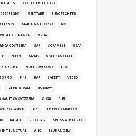
HLIGHTS
FRECCE TRICOLORI
RCITAZIONI
MILITARE
EUROFIGHTER
ORTAGES
MARINA MILITARE
F35
RDIA DI FINANZA
M-346
RDIA COSTIERA
SAR
SCRAMBLE
USAF
ILE
NATO
M-345
VOLI SANITARI
 REFUELING
VOLI LOW COST
F-16
STORMO
F-18
RAF
SAFETY
VIDEO
T-X PROGRAM
US NAVY
ONAUTICA SVIZZERA
C-130
F-15
NCH AIR FORCE
JF-17
LOCKEED MARTIN
90
RAFALE
RED FLAG
SWISS AIR FORCE
DENT JUNCTURE
A-10
BLUE ANGELS