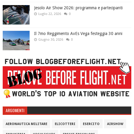
Jesolo Air Show 2026: programma e partecipanti
Luglio 22, 2026
0
Il 7mo Reggimento AvEs Vega festeggia 30 anni
Giugno 30, 2026
0
ARGOMENTI
AERONAUTICA MILITARE
ELICOTTERI
ESERCITO
AIRSHOW