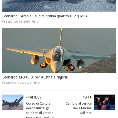
Leonardo: l’Arabia Saudita ordina quattro C-27J MPA
Febbraio 16, 2026
0
Leonardo M-346FA per Austria e Nigeria
Dicembre 22, 2025
0
PREVIOUS
NEXT
Corso di Cultura
Cambio al vertice
Aeronautica: gli
della Marina
studenti di Verona
Militare
imparano a volare