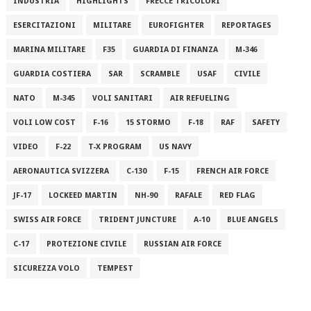
INDUSTRIA
HIGHLIGHTS
FRECCE TRICOLORI
ESERCITAZIONI
MILITARE
EUROFIGHTER
REPORTAGES
MARINA MILITARE
F35
GUARDIA DI FINANZA
M-346
GUARDIA COSTIERA
SAR
SCRAMBLE
USAF
CIVILE
NATO
M-345
VOLI SANITARI
AIR REFUELING
VOLI LOW COST
F-16
15 STORMO
F-18
RAF
SAFETY
VIDEO
F-22
T-X PROGRAM
US NAVY
AERONAUTICA SVIZZERA
C-130
F-15
FRENCH AIR FORCE
JF-17
LOCKEED MARTIN
NH-90
RAFALE
RED FLAG
SWISS AIR FORCE
TRIDENT JUNCTURE
A-10
BLUE ANGELS
C-17
PROTEZIONE CIVILE
RUSSIAN AIR FORCE
SICUREZZA VOLO
TEMPEST