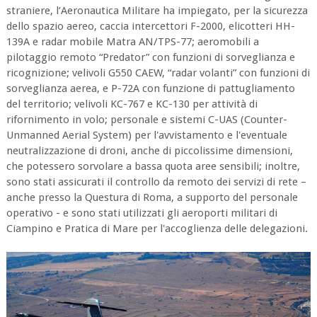
straniere, l’Aeronautica Militare ha impiegato, per la sicurezza
dello spazio aereo, caccia intercettori F-2000, elicotteri HH-
139A e radar mobile Matra AN/TPS-77; aeromobili a
pilotaggio remoto “Predator” con funzioni di sorveglianza e
ricognizione; velivoli G550 CAEW, “radar volanti” con funzioni di
sorveglianza aerea, e P-72A con funzione di pattugliamento
del territorio; velivoli KC-767 e KC-130 per attività di
rifornimento in volo; personale e sistemi C-UAS (Counter-
Unmanned Aerial System) per l'avvistamento e l'eventuale
neutralizzazione di droni, anche di piccolissime dimensioni,
che potessero sorvolare a bassa quota aree sensibili; inoltre,
sono stati assicurati il controllo da remoto dei servizi di rete –
anche presso la Questura di Roma, a supporto del personale
operativo - e sono stati utilizzati gli aeroporti militari di
Ciampino e Pratica di Mare per l'accoglienza delle delegazioni.