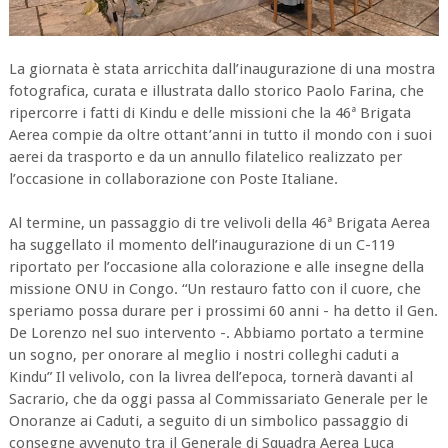
La giornata è stata arricchita dall’inaugurazione di una mostra
fotografica, curata e illustrata dallo storico Paolo Farina, che
ripercorre i fatti di Kindu e delle missioni che la 46ª Brigata
Aerea compie da oltre ottant’anni in tutto il mondo con i suoi
aerei da trasporto e da un annullo filatelico realizzato per
l’occasione in collaborazione con Poste Italiane.
Al termine, un passaggio di tre velivoli della 46ª Brigata Aerea
ha suggellato il momento dell’inaugurazione di un C-119
riportato per l’occasione alla colorazione e alle insegne della
missione ONU in Congo. “Un restauro fatto con il cuore, che
speriamo possa durare per i prossimi 60 anni - ha detto il Gen.
De Lorenzo nel suo intervento -. Abbiamo portato a termine
un sogno, per onorare al meglio i nostri colleghi caduti a
Kindu” Il velivolo, con la livrea dell’epoca, tornerà davanti al
Sacrario, che da oggi passa al Commissariato Generale per le
Onoranze ai Caduti, a seguito di un simbolico passaggio di
consegne avvenuto tra il Generale di Squadra Aerea Luca