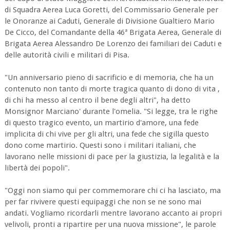
di Squadra Aerea Luca Goretti, del Commissario Generale per
le Onoranze ai Caduti, Generale di Divisione Gualtiero Mario
De Cicco, del Comandante della 46ª Brigata Aerea, Generale di
Brigata Aerea Alessandro De Lorenzo dei familiari dei Caduti e
delle autorità civili e militari di Pisa.
"Un anniversario pieno di sacrificio e di memoria, che ha un
contenuto non tanto di morte tragica quanto di dono di vita ,
di chi ha messo al centro il bene degli altri", ha detto
Monsignor Marciano' durante l'omelia. "Si legge, tra le righe
di questo tragico evento, un martirio d'amore, una fede
implicita di chi vive per gli altri, una fede che sigilla questo
dono come martirio. Questi sono i militari italiani, che
lavorano nelle missioni di pace per la giustizia, la legalità e la
libertà dei popoli".
"Oggi non siamo qui per commemorare chi ci ha lasciato, ma
per far rivivere questi equipaggi che non se ne sono mai
andati. Vogliamo ricordarli mentre lavorano accanto ai propri
velivoli, pronti a ripartire per una nuova missione", le parole