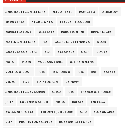
AERONAUTICA MILITARE
ELICOTTERI
ESERCITO
AIRSHOW
INDUSTRIA
HIGHLIGHTS
FRECCE TRICOLORI
ESERCITAZIONI
MILITARE
EUROFIGHTER
REPORTAGES
MARINA MILITARE
F35
GUARDIA DI FINANZA
M-346
GUARDIA COSTIERA
SAR
SCRAMBLE
USAF
CIVILE
NATO
M-345
VOLI SANITARI
AIR REFUELING
VOLI LOW COST
F-16
15 STORMO
F-18
RAF
SAFETY
VIDEO
F-22
T-X PROGRAM
US NAVY
AERONAUTICA SVIZZERA
C-130
F-15
FRENCH AIR FORCE
JF-17
LOCKEED MARTIN
NH-90
RAFALE
RED FLAG
SWISS AIR FORCE
TRIDENT JUNCTURE
A-10
BLUE ANGELS
C-17
PROTEZIONE CIVILE
RUSSIAN AIR FORCE