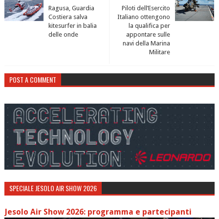
Ragusa, Guardia
Piloti dell’Esercito
Costiera salva
Italiano ottengono
kitesurfer in balia
la qualifica per
delle onde
appontare sulle
navi della Marina
Militare
POST A COMMENT
SPECIALE JESOLO AIR SHOW 2026
Jesolo Air Show 2026: programma e partecipanti