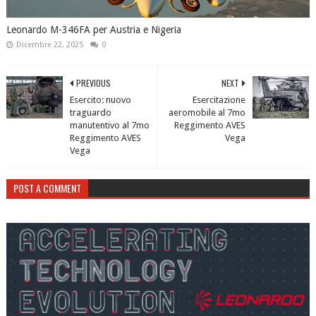
Leonardo M-346FA per Austria e Nigeria
Dicembre 22, 2025
0
PREVIOUS
NEXT
Esercito: nuovo
Esercitazione
traguardo
aeromobile al 7mo
manutentivo al 7mo
Reggimento AVES
Reggimento AVES
Vega
Vega
POST A COMMENT