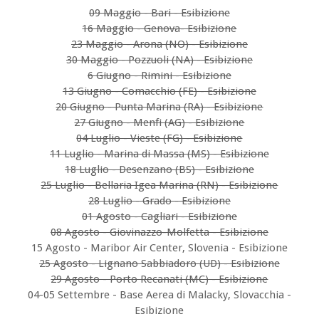
09 Maggio - Bari - Esibizione
16 Maggio - Genova- Esibizione
23 Maggio - Arona (NO) - Esibizione
30 Maggio - Pozzuoli (NA) - Esibizione
6 Giugno - Rimini - Esibizione
13 Giugno - Comacchio (FE) - Esibizione
20 Giugno - Punta Marina (RA) - Esibizione
27 Giugno - Menfi (AG) - Esibizione
04 Luglio - Vieste (FG) - Esibizione
11 Luglio - Marina di Massa (MS) - Esibizione
18 Luglio - Desenzano (BS) - Esibizione
25 Luglio - Bellaria Igea Marina (RN) - Esibizione
28 Luglio - Grado - Esibizione
01 Agosto - Cagliari - Esibizione
08 Agosto - Giovinazzo-Molfetta - Esibizione
15 Agosto - Maribor Air Center, Slovenia - Esibizione
25 Agosto - Lignano Sabbiadoro (UD) - Esibizione
29 Agosto - Porto Recanati (MC) - Esibizione
04-05 Settembre - Base Aerea di Malacky, Slovacchia -
Esibizione