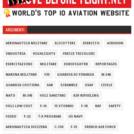
ARGOMENTI
AERONAUTICA MILITARE
ELICOTTERI
ESERCITO
AIRSHOW
INDUSTRIA
HIGHLIGHTS
FRECCE TRICOLORI
ESERCITAZIONI
MILITARE
EUROFIGHTER
REPORTAGES
MARINA MILITARE
F35
GUARDIA DI FINANZA
M-346
GUARDIA COSTIERA
SAR
SCRAMBLE
USAF
CIVILE
NATO
M-345
VOLI SANITARI
AIR REFUELING
VOLI LOW COST
F-16
15 STORMO
F-18
RAF
SAFETY
VIDEO
F-22
T-X PROGRAM
US NAVY
AERONAUTICA SVIZZERA
C-130
F-15
FRENCH AIR FORCE