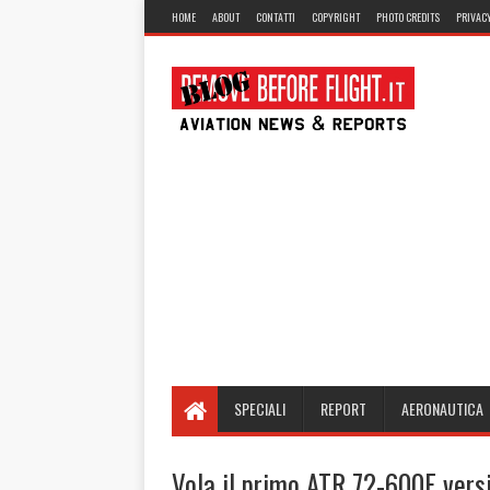
HOME
ABOUT
CONTATTI
COPYRIGHT
PHOTO CREDITS
PRIVACY
SPECIALI
REPORT
AERONAUTICA
Vola il primo ATR 72-600F vers