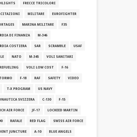
HLIGHTS
FRECCE TRICOLORI
RCITAZIONI
MILITARE
EUROFIGHTER
ORTAGES
MARINA MILITARE
F35
RDIA DI FINANZA
M-346
RDIA COSTIERA
SAR
SCRAMBLE
USAF
ILE
NATO
M-345
VOLI SANITARI
 REFUELING
VOLI LOW COST
F-16
STORMO
F-18
RAF
SAFETY
VIDEO
T-X PROGRAM
US NAVY
ONAUTICA SVIZZERA
C-130
F-15
NCH AIR FORCE
JF-17
LOCKEED MARTIN
90
RAFALE
RED FLAG
SWISS AIR FORCE
DENT JUNCTURE
A-10
BLUE ANGELS