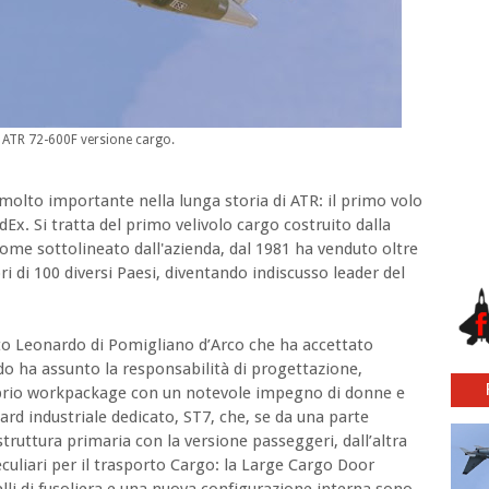
 ATR 72-600F versione cargo.
olto importante nella lunga storia di ATR: il primo volo
dEx. Si tratta del primo velivolo cargo costruito dalla
come sottolineato dall'azienda, dal 1981 ha venduto oltre
ori di 100 diversi Paesi, diventando indiscusso leader del
nto Leonardo di Pomigliano d’Arco che ha accettato
ndo ha assunto la responsabilità di progettazione,
roprio workpackage con un notevole impegno di donne e
rd industriale dedicato, ST7, che, se da una parte
 struttura primaria con la versione passeggeri, dall’altra
culiari per il trasporto Cargo: la Large Cargo Door
lli di fusoliera e una nuova configurazione interna sono