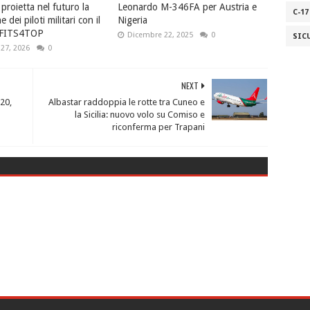
proietta nel futuro la
Leonardo M-346FA per Austria e
C-17
 dei piloti militari con il
Nigeria
 FITS4TOP
Dicembre 22, 2025
0
SIC
27, 2026
0
NEXT
20,
Albastar raddoppia le rotte tra Cuneo e
la Sicilia: nuovo volo su Comiso e
riconferma per Trapani