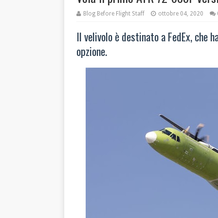
Blog Before Flight Staff
ottobre 04, 2020
Il velivolo è destinato a FedEx, che h
opzione.