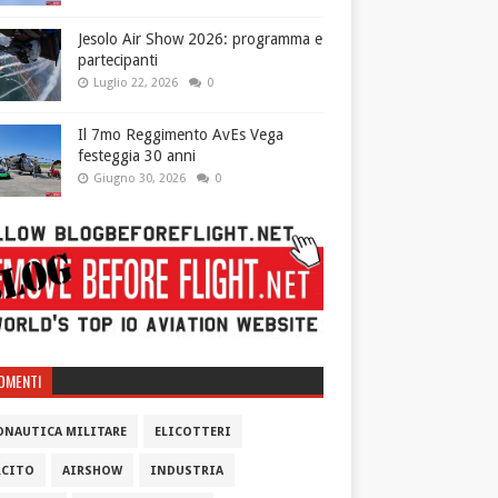
Jesolo Air Show 2026: programma e
partecipanti
Luglio 22, 2026
0
Il 7mo Reggimento AvEs Vega
festeggia 30 anni
Giugno 30, 2026
0
OMENTI
ONAUTICA MILITARE
ELICOTTERI
RCITO
AIRSHOW
INDUSTRIA