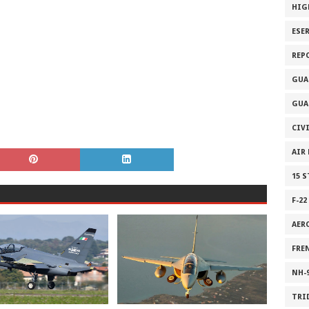
HIG
ESE
REP
GUA
GUA
CIV
AIR
15 
F-22
AER
FRE
NH-
TRI