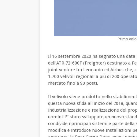
Primo volo
Il 16 settembre 2020 ha segnato una data m
dell’ATR 72-600F (Freighter) destinato a Fe
joint venture fra Leonardo ed Airbus che, 
1.700 velivoli regionali a più di 200 operat
mercato fino a 90 posti.
Il velivolo viene prodotto nello stabilime
questa nuova sfida all’inizio del 2018, qua
industrializzazione e realizzazione del p
uomini. E' stato sviluppato un nuovo standa
condivide i principali sistemi e parte della
modifica e introduce nuove installazioni pe
anteriore, la Rear Cargo Door, nuovi panne