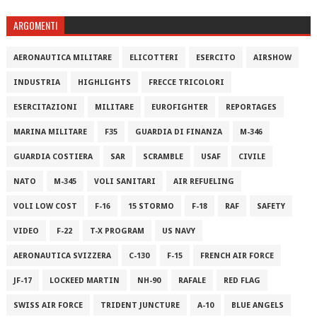
ARGOMENTI
AERONAUTICA MILITARE
ELICOTTERI
ESERCITO
AIRSHOW
INDUSTRIA
HIGHLIGHTS
FRECCE TRICOLORI
ESERCITAZIONI
MILITARE
EUROFIGHTER
REPORTAGES
MARINA MILITARE
F35
GUARDIA DI FINANZA
M-346
GUARDIA COSTIERA
SAR
SCRAMBLE
USAF
CIVILE
NATO
M-345
VOLI SANITARI
AIR REFUELING
VOLI LOW COST
F-16
15 STORMO
F-18
RAF
SAFETY
VIDEO
F-22
T-X PROGRAM
US NAVY
AERONAUTICA SVIZZERA
C-130
F-15
FRENCH AIR FORCE
JF-17
LOCKEED MARTIN
NH-90
RAFALE
RED FLAG
SWISS AIR FORCE
TRIDENT JUNCTURE
A-10
BLUE ANGELS