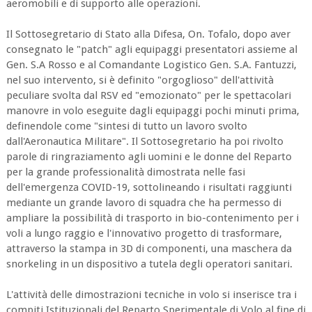
aeromobili e di supporto alle operazioni.
Il Sottosegretario di Stato alla Difesa, On. Tofalo, dopo aver
consegnato le "patch" agli equipaggi presentatori assieme al
Gen. S.A Rosso e al Comandante Logistico Gen. S.A. Fantuzzi,
nel suo intervento, si è definito "orgoglioso" dell'attività
peculiare svolta dal RSV ed "emozionato" per le spettacolari
manovre in volo eseguite dagli equipaggi pochi minuti prima,
definendole come "sintesi di tutto un lavoro svolto
dall'Aeronautica Militare". Il Sottosegretario ha poi rivolto
parole di ringraziamento agli uomini e le donne del Reparto
per la grande professionalità dimostrata nelle fasi
dell'emergenza COVID-19, sottolineando i risultati raggiunti
mediante un grande lavoro di squadra che ha permesso di
ampliare la possibilità di trasporto in bio-contenimento per i
voli a lungo raggio e l'innovativo progetto di trasformare,
attraverso la stampa in 3D di componenti, una maschera da
snorkeling in un dispositivo a tutela degli operatori sanitari.
L'attività delle dimostrazioni tecniche in volo si inserisce tra i
compiti Istituzionali del Reparto Sperimentale di Volo al fine di