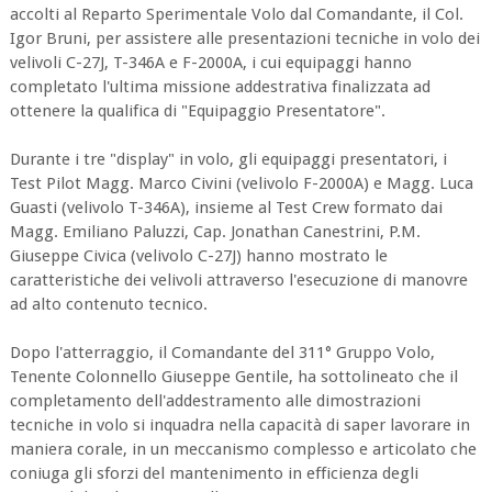
accolti al Reparto Sperimentale Volo dal Comandante, il Col.
Igor Bruni, per assistere alle presentazioni tecniche in volo dei
velivoli C-27J, T-346A e F-2000A, i cui equipaggi hanno
completato l'ultima missione addestrativa finalizzata ad
ottenere la qualifica di "Equipaggio Presentatore".
Durante i tre "display" in volo, gli equipaggi presentatori, i
Test Pilot Magg. Marco Civini (velivolo F-2000A) e Magg. Luca
Guasti (velivolo T-346A), insieme al Test Crew formato dai
Magg. Emiliano Paluzzi, Cap. Jonathan Canestrini, P.M.
Giuseppe Civica (velivolo C-27J) hanno mostrato le
caratteristiche dei velivoli attraverso l'esecuzione di manovre
ad alto contenuto tecnico.
Dopo l'atterraggio, il Comandante del 311° Gruppo Volo,
Tenente Colonnello Giuseppe Gentile, ha sottolineato che il
completamento dell'addestramento alle dimostrazioni
tecniche in volo si inquadra nella capacità di saper lavorare in
maniera corale, in un meccanismo complesso e articolato che
coniuga gli sforzi del mantenimento in efficienza degli