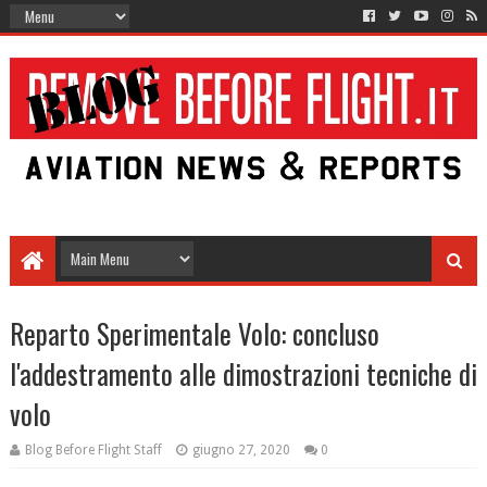
Reparto Sperimentale Volo: concluso
l'addestramento alle dimostrazioni tecniche di
volo
Blog Before Flight Staff
giugno 27, 2020
0