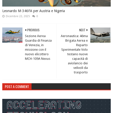
Leonardo M-346FA per Austria e Nigeria
Dicembre 22, 2025
0
PREVIOUS
NEXT
Sezione Aerea
Aeronautica: 46ma
Guardia di Finanza
Brigata Aerea e
di Venezia, in
Reparto
missione con il
Sperimentale Volo
nuovo elicottero
testano nuove
MCH-109A Nexus
capacità di
aviolancio dei
velivoli da
trasporto
POST A COMMENT