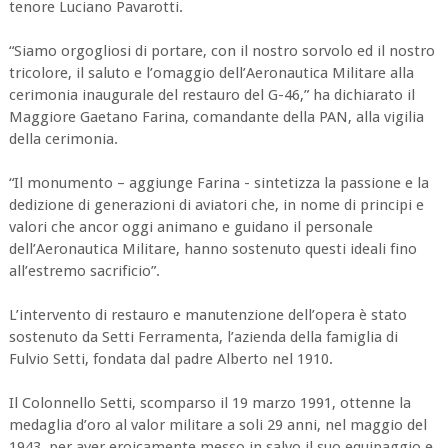
tenore Luciano Pavarotti.
“Siamo orgogliosi di portare, con il nostro sorvolo ed il nostro
tricolore, il saluto e l’omaggio dell’Aeronautica Militare alla
cerimonia inaugurale del restauro del G-46,” ha dichiarato il
Maggiore Gaetano Farina, comandante della PAN, alla vigilia
della cerimonia.
“Il monumento – aggiunge Farina - sintetizza la passione e la
dedizione di generazioni di aviatori che, in nome di principi e
valori che ancor oggi animano e guidano il personale
dell’Aeronautica Militare, hanno sostenuto questi ideali fino
all’estremo sacrificio”.
L’intervento di restauro e manutenzione dell’opera è stato
sostenuto da Setti Ferramenta, l’azienda della famiglia di
Fulvio Setti, fondata dal padre Alberto nel 1910.
Il Colonnello Setti, scomparso il 19 marzo 1991, ottenne la
medaglia d’oro al valor militare a soli 29 anni, nel maggio del
1943, per aver eroicamente messo in salvo il suo equipaggio e