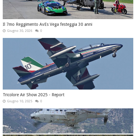
Il 7mo Reggimento AvEs Vega festeggia 30 anni
Giugno 30, 2026
0
Tricolore Air Show 2025 - Report
Giugno 10, 2025
0