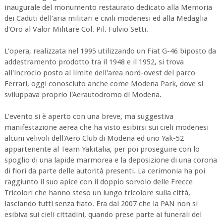
inaugurale del monumento restaurato dedicato alla Memoria
dei Caduti dell'aria militari e civili modenesi ed alla Medaglia
d'Oro al Valor Militare Col. Pil. Fulvio Setti.
L’opera, realizzata nel 1995 utilizzando un Fiat G-46 biposto da
addestramento prodotto tra il 1948 e il 1952, si trova
all'incrocio posto al limite dell'area nord-ovest del parco
Ferrari, oggi conosciuto anche come Modena Park, dove si
sviluppava proprio l'Aerautodromo di Modena.
L'evento si è aperto con una breve, ma suggestiva
manifestazione aerea che ha visto esibirsi sui cieli modenesi
alcuni velivoli dell'Aero Club di Modena ed uno Yak-52
appartenente al Team Yakitalia, per poi proseguire con lo
spoglio di una lapide marmorea e la deposizione di una corona
di fiori da parte delle autorità presenti. La cerimonia ha poi
raggiunto il suo apice con il doppio sorvolo delle Frecce
Tricolori che hanno steso un lungo tricolore sulla città,
lasciando tutti senza fiato. Era dal 2007 che la PAN non si
esibiva sui cieli cittadini, quando prese parte ai funerali del