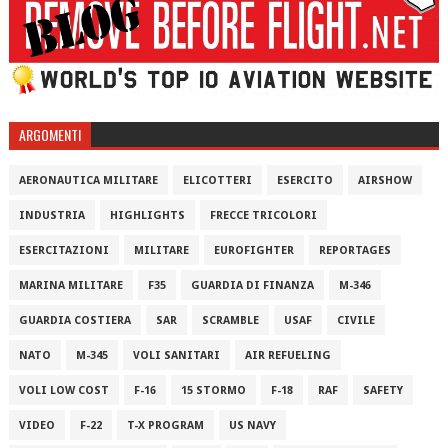
ARGOMENTI
AERONAUTICA MILITARE
ELICOTTERI
ESERCITO
AIRSHOW
INDUSTRIA
HIGHLIGHTS
FRECCE TRICOLORI
ESERCITAZIONI
MILITARE
EUROFIGHTER
REPORTAGES
MARINA MILITARE
F35
GUARDIA DI FINANZA
M-346
GUARDIA COSTIERA
SAR
SCRAMBLE
USAF
CIVILE
NATO
M-345
VOLI SANITARI
AIR REFUELING
VOLI LOW COST
F-16
15 STORMO
F-18
RAF
SAFETY
VIDEO
F-22
T-X PROGRAM
US NAVY