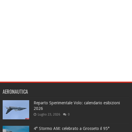
AERONAUTICA
Reparto Sperimentale Volo: calendario esibizioni
2026
Luglio 23, 2026
0
4° Stormo AM: celebrato a Grosseto il 95°