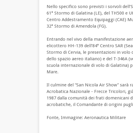
Nello specifico sono previsti i sorvoli del
61° Stormo di Galatina (LE), del TH500 e U
Centro Addestramento Equipaggi (CAE) Mult
32° Stormo di Amendola (FG).
Entrando nel vivo della manifestazione aer
elicottero HH-139 dell’84° Centro SAR (Sear
Stormo di Cervia, le presentazioni in volo 
dello spazio aereo italiano) e del T-346A (v
scuola internazionale di volo di Galatina) 
Mare.
Il culmine del “San Nicola Air Show” sarà r
Acrobatica Nazionale - Frecce Tricolori, g
1987 dalla comunità dei frati domenicani de
acrobatiche, il Comandante di origini pug
Fonte, Immagine: Aeronautica Militare