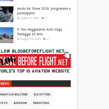
Jesolo Air Show 2026: programma e
partecipanti
Luglio 22, 2026
0
Il 7mo Reggimento AvEs Vega
festeggia 30 anni
Giugno 30, 2026
0
OMENTI
ONAUTICA MILITARE
ELICOTTERI
RCITO
AIRSHOW
INDUSTRIA