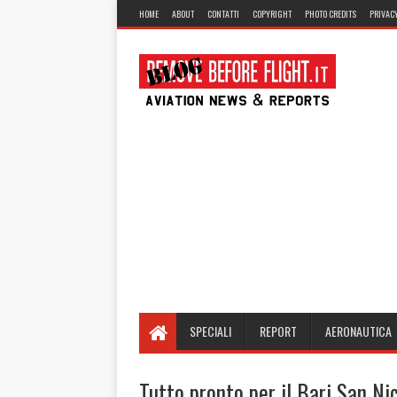
HOME
ABOUT
CONTATTI
COPYRIGHT
PHOTO CREDITS
PRIVACY
SPECIALI
REPORT
AERONAUTICA
Tutto pronto per il Bari San Ni