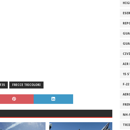
HIG
ESE
REP
GUA
GUA
CIV
AIR
15 
F-22
F35
FRECCE TRICOLORI
AER
FRE
NH-
TRI