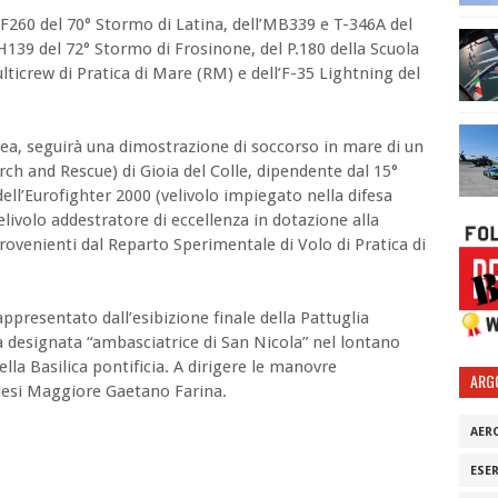
l’SF260 del 70° Stormo di Latina, dell’MB339 e T-346A del
H139 del 72° Stormo di Frosinone, del P.180 della Scuola
icrew di Pratica di Mare (RM) e dell’F-35 Lightning del
ea, seguirà una dimostrazione di soccorso in mare di un
ch and Rescue) di Gioia del Colle, dipendente dal 15°
dell’Eurofighter 2000 (velivolo impiegato nella difesa
elivolo addestratore di eccellenza in dotazione alla
provenienti dal Reparto Sperimentale di Volo di Pratica di
appresentato dall’esibizione finale della Pattuglia
ià designata “ambasciatrice di San Nicola” nel lontano
lla Basilica pontificia. A dirigere le manovre
ARG
liesi Maggiore Gaetano Farina.
AER
ESE