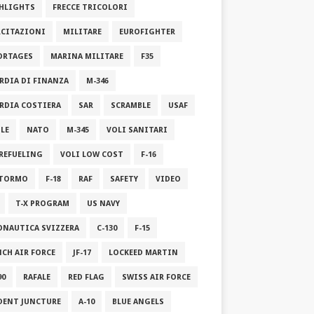
HLIGHTS
FRECCE TRICOLORI
RCITAZIONI
MILITARE
EUROFIGHTER
ORTAGES
MARINA MILITARE
F35
RDIA DI FINANZA
M-346
RDIA COSTIERA
SAR
SCRAMBLE
USAF
ILE
NATO
M-345
VOLI SANITARI
 REFUELING
VOLI LOW COST
F-16
STORMO
F-18
RAF
SAFETY
VIDEO
T-X PROGRAM
US NAVY
ONAUTICA SVIZZERA
C-130
F-15
NCH AIR FORCE
JF-17
LOCKEED MARTIN
90
RAFALE
RED FLAG
SWISS AIR FORCE
DENT JUNCTURE
A-10
BLUE ANGELS