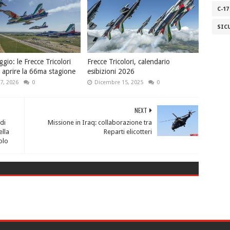
C-17
SIC
io: le Frecce Tricolori
Frecce Tricolori, calendario
 aprire la 66ma stagione
esibizioni 2026
7, 2026
0
Dicembre 15, 2025
0
NEXT
di
Missione in Iraq: collaborazione tra
ella
Reparti elicotteri
olo