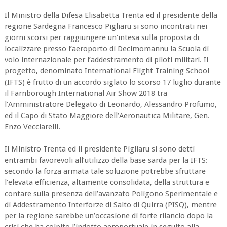
Il Ministro della Difesa Elisabetta Trenta ed il presidente della
regione Sardegna Francesco Pigliaru si sono incontrati nei
giorni scorsi per raggiungere un’intesa sulla proposta di
localizzare presso l’aeroporto di Decimomannu la Scuola di
volo internazionale per l’addestramento di piloti militari. Il
progetto, denominato International Flight Training School
(IFTS) è frutto di un accordo siglato lo scorso 17 luglio durante
il Farnborough International Air Show 2018 tra
l’Amministratore Delegato di Leonardo, Alessandro Profumo,
ed il Capo di Stato Maggiore dell’Aeronautica Militare, Gen.
Enzo Vecciarelli.
Il Ministro Trenta ed il presidente Pigliaru si sono detti
entrambi favorevoli all’utilizzo della base sarda per la IFTS:
secondo la forza armata tale soluzione potrebbe sfruttare
l’elevata efficienza, altamente consolidata, della struttura e
contare sulla presenza dell’avanzato Poligono Sperimentale e
di Addestramento Interforze di Salto di Quirra (PISQ), mentre
per la regione sarebbe un’occasione di forte rilancio dopo la
crisi che ha colpito l’indotto aeroportuale in seguito alla