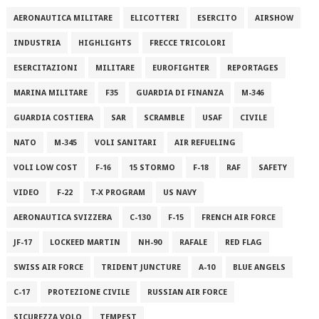
AERONAUTICA MILITARE
ELICOTTERI
ESERCITO
AIRSHOW
INDUSTRIA
HIGHLIGHTS
FRECCE TRICOLORI
ESERCITAZIONI
MILITARE
EUROFIGHTER
REPORTAGES
MARINA MILITARE
F35
GUARDIA DI FINANZA
M-346
GUARDIA COSTIERA
SAR
SCRAMBLE
USAF
CIVILE
NATO
M-345
VOLI SANITARI
AIR REFUELING
VOLI LOW COST
F-16
15 STORMO
F-18
RAF
SAFETY
VIDEO
F-22
T-X PROGRAM
US NAVY
AERONAUTICA SVIZZERA
C-130
F-15
FRENCH AIR FORCE
JF-17
LOCKEED MARTIN
NH-90
RAFALE
RED FLAG
SWISS AIR FORCE
TRIDENT JUNCTURE
A-10
BLUE ANGELS
C-17
PROTEZIONE CIVILE
RUSSIAN AIR FORCE
SICUREZZA VOLO
TEMPEST