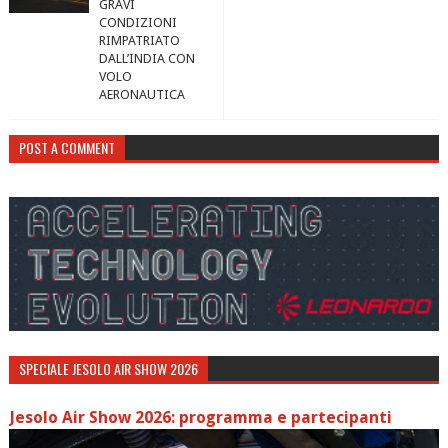
GRAVI
CONDIZIONI
RIMPATRIATO
DALL’INDIA CON
VOLO
AERONAUTICA
POST A COMMENT
SPECIALE JESOLO AIR SHOW 2026
Jesolo Air Show 2026: programma e partecipanti