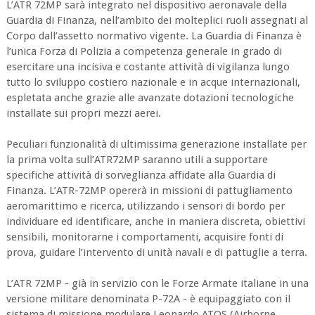
L’ATR 72MP sarà integrato nel dispositivo aeronavale della
Guardia di Finanza, nell’ambito dei molteplici ruoli assegnati al
Corpo dall’assetto normativo vigente. La Guardia di Finanza è
l’unica Forza di Polizia a competenza generale in grado di
esercitare una incisiva e costante attività di vigilanza lungo
tutto lo sviluppo costiero nazionale e in acque internazionali,
espletata anche grazie alle avanzate dotazioni tecnologiche
installate sui propri mezzi aerei.
Peculiari funzionalità di ultimissima generazione installate per
la prima volta sull’ATR72MP saranno utili a supportare
specifiche attività di sorveglianza affidate alla Guardia di
Finanza. L’ATR-72MP opererà in missioni di pattugliamento
aeromarittimo e ricerca, utilizzando i sensori di bordo per
individuare ed identificare, anche in maniera discreta, obiettivi
sensibili, monitorarne i comportamenti, acquisire fonti di
prova, guidare l’intervento di unità navali e di pattuglie a terra.
L’ATR 72MP - già in servizio con le Forze Armate italiane in una
versione militare denominata P-72A - è equipaggiato con il
sistema di missione modulare Leonardo ATOS (Airborne