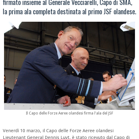
firmato insieme al Generale Vecciarelli, Capo di SMA,
la prima ala completa destinata al primo JSF olandese.
Il Capo delle Forze Aeree olandesi firma l'ala del JSF
Venerdì 10 marzo, il Capo delle Forze Aeree olandesi
Lieutenant General Dennis Luyt, è stato ricevuto dal Capo di