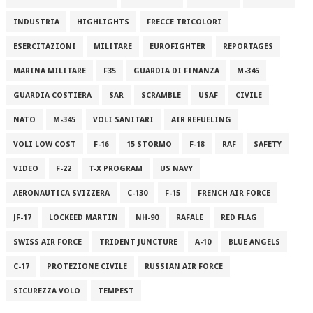
INDUSTRIA
HIGHLIGHTS
FRECCE TRICOLORI
ESERCITAZIONI
MILITARE
EUROFIGHTER
REPORTAGES
MARINA MILITARE
F35
GUARDIA DI FINANZA
M-346
GUARDIA COSTIERA
SAR
SCRAMBLE
USAF
CIVILE
NATO
M-345
VOLI SANITARI
AIR REFUELING
VOLI LOW COST
F-16
15 STORMO
F-18
RAF
SAFETY
VIDEO
F-22
T-X PROGRAM
US NAVY
AERONAUTICA SVIZZERA
C-130
F-15
FRENCH AIR FORCE
JF-17
LOCKEED MARTIN
NH-90
RAFALE
RED FLAG
SWISS AIR FORCE
TRIDENT JUNCTURE
A-10
BLUE ANGELS
C-17
PROTEZIONE CIVILE
RUSSIAN AIR FORCE
SICUREZZA VOLO
TEMPEST