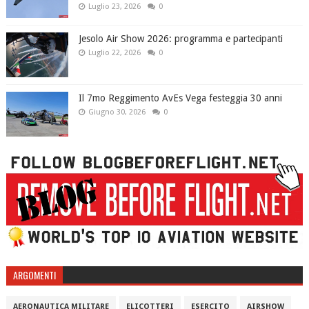
Luglio 23, 2026
0
Jesolo Air Show 2026: programma e partecipanti
Luglio 22, 2026
0
Il 7mo Reggimento AvEs Vega festeggia 30 anni
Giugno 30, 2026
0
ARGOMENTI
AERONAUTICA MILITARE
ELICOTTERI
ESERCITO
AIRSHOW