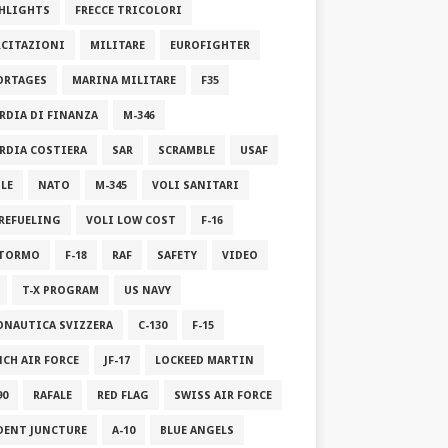
HLIGHTS
FRECCE TRICOLORI
RCITAZIONI
MILITARE
EUROFIGHTER
ORTAGES
MARINA MILITARE
F35
RDIA DI FINANZA
M-346
RDIA COSTIERA
SAR
SCRAMBLE
USAF
ILE
NATO
M-345
VOLI SANITARI
 REFUELING
VOLI LOW COST
F-16
STORMO
F-18
RAF
SAFETY
VIDEO
T-X PROGRAM
US NAVY
ONAUTICA SVIZZERA
C-130
F-15
NCH AIR FORCE
JF-17
LOCKEED MARTIN
90
RAFALE
RED FLAG
SWISS AIR FORCE
DENT JUNCTURE
A-10
BLUE ANGELS