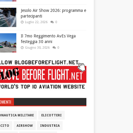
Jesolo Air Show 2026: programma e
partecipanti
Luglio 22, 2026
0
Il 7mo Reggimento AvEs Vega
festeggia 30 anni
Giugno 30, 2026
0
OMENTI
ONAUTICA MILITARE
ELICOTTERI
RCITO
AIRSHOW
INDUSTRIA