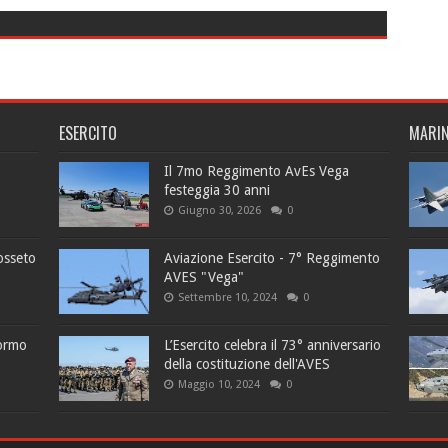
ESERCITO
MARI
Il 7mo Reggimento AvEs Vega
festeggia 30 anni
Giugno 30, 2026
0
osseto
Aviazione Esercito - 7° Reggimento
AVES "Vega"
Settembre 10, 2024
0
tormo
L’Esercito celebra il 73° anniversario
della costituzione dell'AVES
Maggio 10, 2024
0