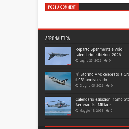
POST A COMMENT
AERONAUTICA
Reparto Sperimentale Volo:
calendario esibizioni 2026
Luglio 23, 2026
0
4° Stormo AM: celebrato a Gr
il 95° anniversario
Giugno 05, 2026
0
Calendario esibizioni 15mo S
Aeronautica Militare
Maggio 15, 2026
0