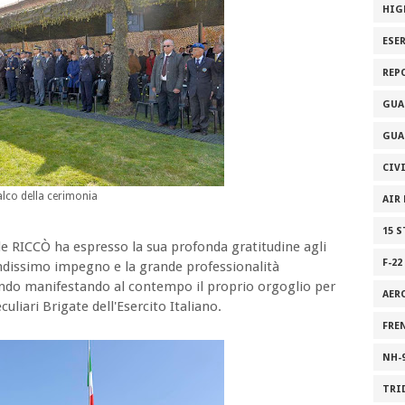
HIG
ESE
REP
GUA
GUA
CIV
lco della cerimonia
AIR
15 
le RICCÒ ha espresso la sua profonda gratitudine agli
F-22
randissimo impegno e la grande professionalità
ando manifestando al contempo il proprio orgoglio per
AER
uliari Brigate dell'Esercito Italiano.
FRE
NH-
TRI