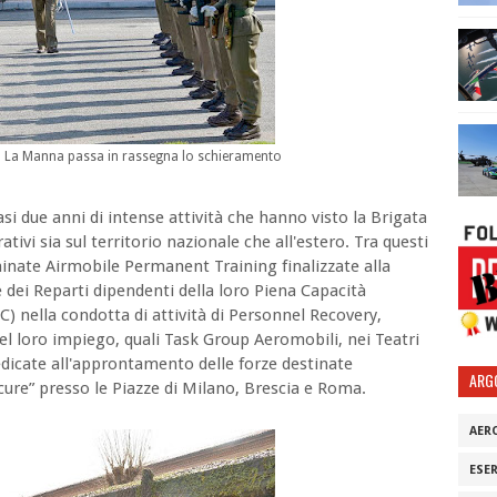
rlo La Manna passa in rassegna lo schieramento
asi due anni di intense attività che hanno visto la Brigata
tivi sia sul territorio nazionale che all'estero. Tra questi
ominate Airmobile Permanent Training finalizzate alla
 dei Reparti dipendenti della loro Piena Capacità
C) nella condotta di attività di Personnel Recovery,
 loro impiego, quali Task Group Aeromobili, nei Teatri
edicate all'approntamento delle forze destinate
ARG
icure” presso le Piazze di Milano, Brescia e Roma.
AER
ESE